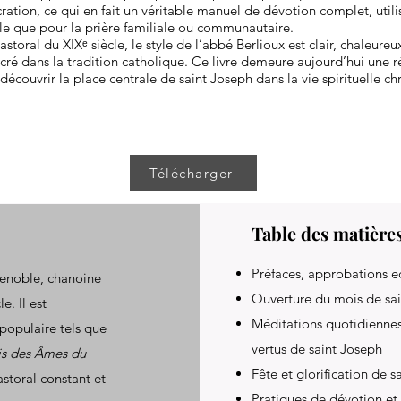
ration, ce qui en fait un véritable manuel de dévotion complet, utili
le que pour la prière familiale ou communautaire.
pastoral du XIXᵉ siècle, le style de l’abbé Berlioux est clair, chaleureu
é dans la tradition catholique. Ce livre demeure aujourd’hui une r
découvrir la place centrale de saint Joseph dans la vie spirituelle ch
Télécharger
Table des matière
Préfaces, approbations ec
renoble, chanoine
Ouverture du mois de sa
e. Il est
Méditations quotidiennes 
opulaire tels que
vertus de saint Joseph
s des Âmes du
Fête et glorification de s
storal constant et
Pratiques de dévotion et