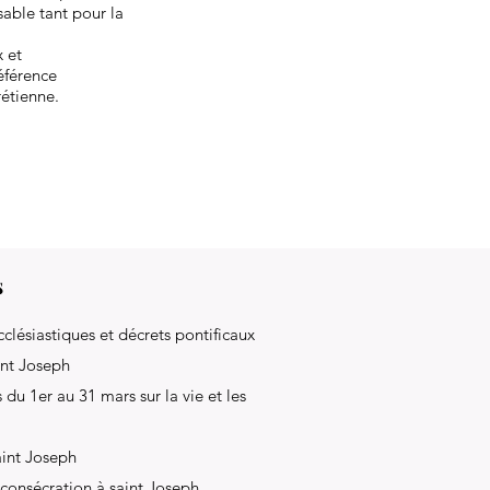
sable tant pour la
x et
éférence
rétienne.
s
clésiastiques et décrets pontificaux
int Joseph
du 1er au 31 mars sur la vie et les
aint Joseph
 consécration à saint Joseph