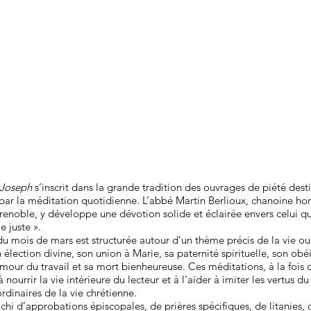
 Joseph
s’inscrit dans la grande tradition des ouvrages de piété destin
par la méditation quotidienne. L’abbé Martin Berlioux, chanoine hon
enoble, y développe une dévotion solide et éclairée envers celui qu
 juste ».
 mois de mars est structurée autour d’un thème précis de la vie ou
n élection divine, son union à Marie, sa paternité spirituelle, son obé
amour du travail et sa mort bienheureuse. Ces méditations, à la fois d
à nourrir la vie intérieure du lecteur et à l’aider à imiter les vertus du
rdinaires de la vie chrétienne.
ichi d’approbations épiscopales, de prières spécifiques, de litanies, 