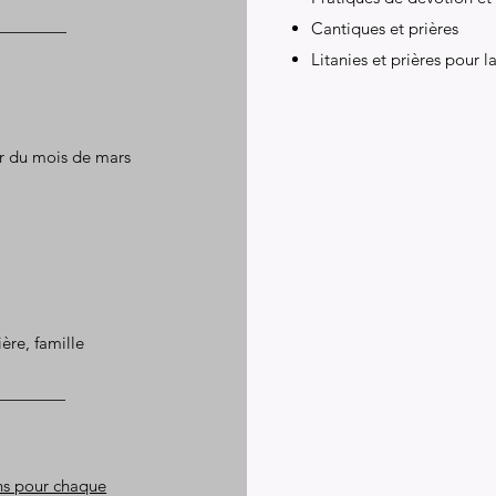
Cantiques et prières
Litanies et prières pour 
r du mois de mars
ière, famille
ns pour chaque