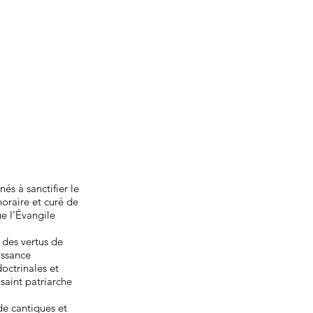
és à sanctifier le
oraire et curé de
e l’Évangile
 des vertus de
issance
octrinales et
 saint patriarche
de cantiques et