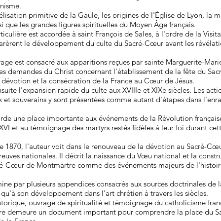
anisme.
lisation primitive de la Gaule, les origines de l'Église de Lyon, la m
si que les grandes figures spirituelles du Moyen Âge français.
iculière est accordée à saint François de Sales, à l'ordre de la Visit
parèrent le développement du culte du Sacré-Cœur avant les révélati
rage est consacré aux apparitions reçues par sainte Marguerite-Mar
es demandes du Christ concernant l'établissement de la fête du Sac
e dévotion et la consécration de la France au Cœur de Jésus.
ensuite l'expansion rapide du culte aux XVIIIe et XIXe siècles. Les ac
ux et souverains y sont présentées comme autant d'étapes dans l'en
orde une place importante aux événements de la Révolution françai
 XVI et au témoignage des martyrs restés fidèles à leur foi durant ce
de 1870, l'auteur voit dans le renouveau de la dévotion au Sacré-Cœ
reuves nationales. Il décrit la naissance du Vœu national et la constr
ré-Cœur de Montmartre comme des événements majeurs de l'histoire
ine par plusieurs appendices consacrés aux sources doctrinales de 
qu'à son développement dans l'art chrétien à travers les siècles.
istorique, ouvrage de spiritualité et témoignage du catholicisme franç
livre demeure un document important pour comprendre la place du 