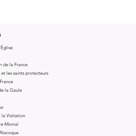
s
'Église
n de la France
 et les saints protecteurs
 France
de la Gaule
ux
 la Visitation
-le-Monial
 Alacoque