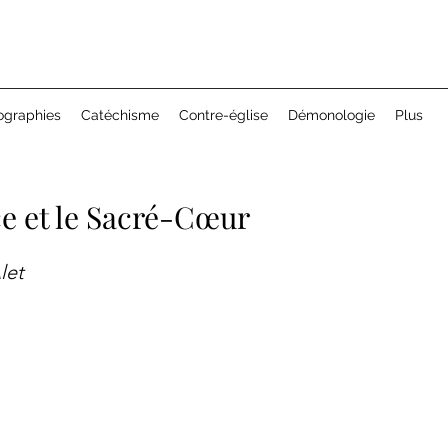
ographies
Catéchisme
Contre-église
Démonologie
Plus
e et le Sacré-Cœur
let