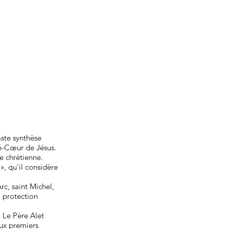
aste synthèse
ré-Cœur de Jésus.
e chrétienne.
 », qu'il considère
c, saint Michel,
a protection
 Le Père Alet
aux premiers