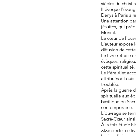
siècles du christi
Il évoque l'évangé
Denys à Paris ain
Une attention part
jésuites, qui pré
Monial.
Le cœur de l'ouv
L'auteur expose l
diffusion de cett
Le livre retrace 
évêques, religie
cette spiritualité.
Le Père Alet acc
attribués à Louis
troublée.
Après la guerre 
spirituelle aux ép
basilique du Sac
contemporaine.
L'ouvrage se term
Sacré-Cœur ainsi 
À la fois étude h
XIXe siècle, ce 