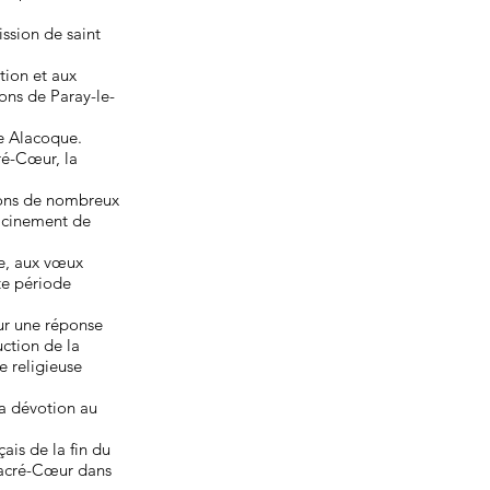
ission de saint
ation et aux
ons de Paray-le-
ie Alacoque.
ré-Cœur, la
tions de nombreux
racinement de
se, aux vœux
tte période
ur une réponse
uction de la
 religieuse
la dévotion au
ais de la fin du
Sacré-Cœur dans