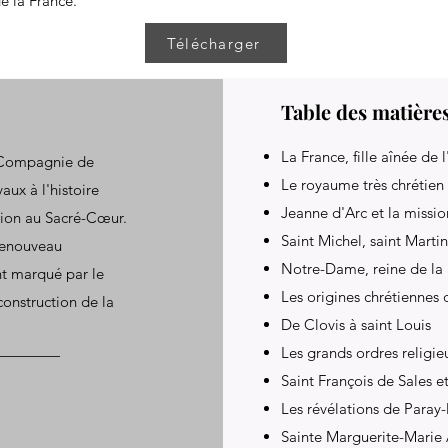
de la France.
Télécharger
Table des matière
La France, fille aînée de l
la Compagnie de
Le royaume très chrétien
aux à l'histoire
Jeanne d'Arc et la missio
otion au Sacré-Cœur.
Saint Michel, saint Martin
renouveau
Notre-Dame, reine de la
nt marqué par le
Les origines chrétiennes 
onstruction de la
De Clovis à saint Louis
Les grands ordres religie
Saint François de Sales et
Les révélations de Paray
Sainte Marguerite-Marie