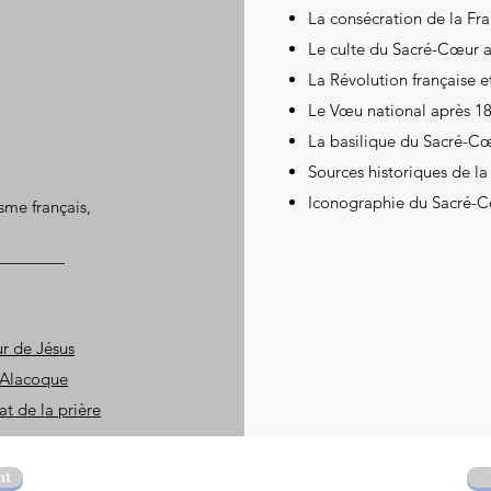
La consécration de la F
Le culte du Sacré-Cœur au
La Révolution française 
Le Vœu national après 1
La basilique du Sacré-C
Sources historiques de l
Iconographie du Sacré-Cœ
sme français,
ur de Jésus
 Alacoque
t de la prière
nt