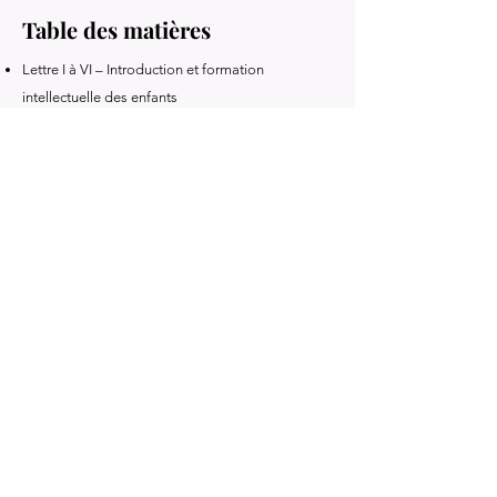
Table des matières
Lettre I à VI – Introduction et formation
intellectuelle des enfants
Lettre VII à X – Grands hommes de la Grèce et de
Rome
Lettre XI à XIX – Analyse approfondie de Cicéron
Lettre XX à XXII – Auteurs latins et grecs majeurs
Lettre XXIII à XXVI – Critique de l’éducation
classique et du latin païen
Livre précédent
Livre suivant