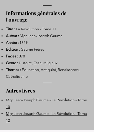
Informations générales de
l'ouvrage
Titre :
La Révolution - Tome 11
Auteur :
Mgr Jean-Joseph Gaume
Année :
1859
Éditeur :
Gaume Frères
Pages :
370
Genre :
Histoire, Essai religieux
Thèmes :
Éducation, Antiquité, Renaissance,
Catholicisme
Autres livres
Mgr Jean-Joseph Gaume - La Révolution - Tome
10
Mgr Jean-Joseph Gaume - La Révolution - Tome
12