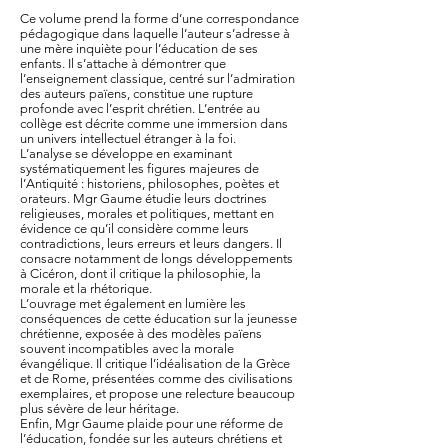
Ce volume prend la forme d’une correspondance
pédagogique dans laquelle l’auteur s’adresse à
une mère inquiète pour l’éducation de ses
enfants. Il s’attache à démontrer que
l’enseignement classique, centré sur l’admiration
des auteurs païens, constitue une rupture
profonde avec l’esprit chrétien. L’entrée au
collège est décrite comme une immersion dans
un univers intellectuel étranger à la foi.
L’analyse se développe en examinant
systématiquement les figures majeures de
l’Antiquité : historiens, philosophes, poètes et
orateurs. Mgr Gaume étudie leurs doctrines
religieuses, morales et politiques, mettant en
évidence ce qu’il considère comme leurs
contradictions, leurs erreurs et leurs dangers. Il
consacre notamment de longs développements
à Cicéron, dont il critique la philosophie, la
morale et la rhétorique.
L’ouvrage met également en lumière les
conséquences de cette éducation sur la jeunesse
chrétienne, exposée à des modèles païens
souvent incompatibles avec la morale
évangélique. Il critique l’idéalisation de la Grèce
et de Rome, présentées comme des civilisations
exemplaires, et propose une relecture beaucoup
plus sévère de leur héritage.
Enfin, Mgr Gaume plaide pour une réforme de
l’éducation, fondée sur les auteurs chrétiens et