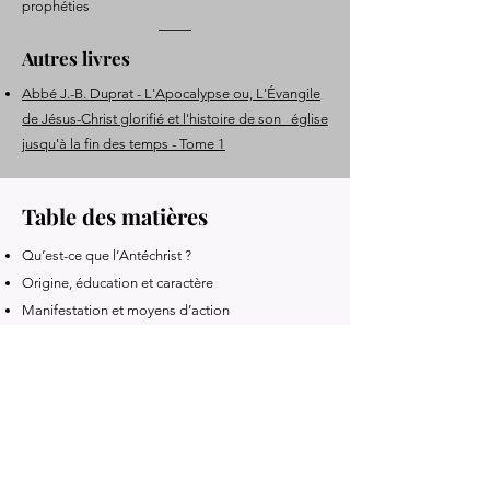
prophéties
Autres livres
Abbé J.-B. Duprat - L'Apocalypse ou, L'Évangile
de Jésus-Christ glorifié et l'histoire de son église
jusqu'à la fin des temps - Tome 1
Table des matières
Qu’est-ce que l’Antéchrist ?
Origine, éducation et caractère
Manifestation et moyens d’action
Conquête du monde
Religion de l’Antéchrist
Persécution de l’Église
Combat de l’Église
Élie et Enoch
Leur mission et leur martyre