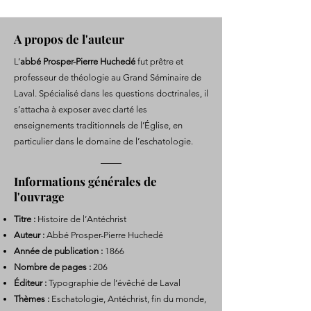
A propos de l'auteur
L’
abbé Prosper-Pierre Huchedé
fut prêtre et
professeur de théologie au Grand Séminaire de
Laval. Spécialisé dans les questions doctrinales, il
s’attacha à exposer avec clarté les
enseignements traditionnels de l’Église, en
particulier dans le domaine de l’eschatologie.
Informations générales de
l'ouvrage
Titre :
Histoire de l’Antéchrist
Auteur :
Abbé Prosper-Pierre Huchedé
Année de publication :
1866
Nombre de pages :
206
Éditeur :
Typographie de l’évêché de Laval
Thèmes :
Eschatologie, Antéchrist, fin du monde,