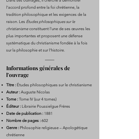
Dans ses ouvrages, il cherche à démontrer
l’accord profond entre la foi chrétienne, la
tradition philosophique et les exigences de la
raison. Les
Études philosophiques sur le
christianisme
constituent l’une de ses œuvres les
plus importantes et proposent une défense
systématique du christianisme fondée à la fois
sur la philosophie et sur l’histoire.
Informations générales de
l'ouvrage
Titre :
Études philosophiques sur le christianisme
Auteur :
Auguste Nicolas
Tome :
Tome IV (sur 4 tomes)
Éditeur :
Librairie Poussielgue Frères
Date de publication :
1881
Nombre de pages :
602
Genre :
Philosophie religieuse – Apologétique
chrétienne