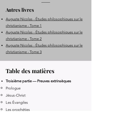
Autres livres
Auguste Nicolas - Études philosophiques sur le
christianisme - Tome 1
Auguste Nicolas - Études philosophiques sur le
christianisme - Tome 2
Auguste Nicolas - Études philosophiques sur le
christianisme - Tome 3
Table des matières
Troisième partie — Preuves extrinsèques
Prologue
Jésus-Christ
Les Évangiles
Les prophéties
Les miracles
Établissement du christianisme