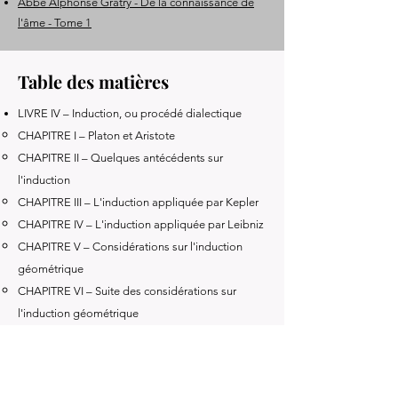
Abbé Alphonse Gratry - De la connaissance de
l'âme - Tome 1
Table des matières
LIVRE IV – Induction, ou procédé dialectique
CHAPITRE I – Platon et Aristote
CHAPITRE II – Quelques antécédents sur
l'induction
CHAPITRE III – L'induction appliquée par Kepler
CHAPITRE IV – L'induction appliquée par Leibniz
CHAPITRE V – Considérations sur l'induction
géométrique
CHAPITRE VI – Suite des considérations sur
l'induction géométrique
CHAPITRE VII – Résumé sur l'induction ou
procédé dialectique
LIVRE V – Les vertus intellectuelles inspirées