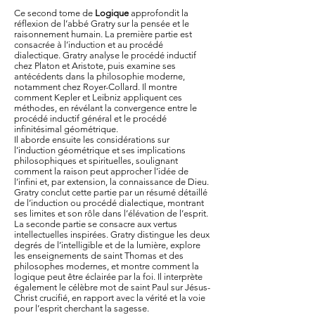
Ce second tome de
Logique
approfondit la
réflexion de l’abbé Gratry sur la pensée et le
raisonnement humain. La première partie est
consacrée à l’induction et au procédé
dialectique. Gratry analyse le procédé inductif
chez Platon et Aristote, puis examine ses
antécédents dans la philosophie moderne,
notamment chez Royer-Collard. Il montre
comment Kepler et Leibniz appliquent ces
méthodes, en révélant la convergence entre le
procédé inductif général et le procédé
infinitésimal géométrique.
Il aborde ensuite les considérations sur
l’induction géométrique et ses implications
philosophiques et spirituelles, soulignant
comment la raison peut approcher l’idée de
l’infini et, par extension, la connaissance de Dieu.
Gratry conclut cette partie par un résumé détaillé
de l’induction ou procédé dialectique, montrant
ses limites et son rôle dans l’élévation de l’esprit.
La seconde partie se consacre aux vertus
intellectuelles inspirées. Gratry distingue les deux
degrés de l’intelligible et de la lumière, explore
les enseignements de saint Thomas et des
philosophes modernes, et montre comment la
logique peut être éclairée par la foi. Il interprète
également le célèbre mot de saint Paul sur Jésus-
Christ crucifié, en rapport avec la vérité et la voie
pour l’esprit cherchant la sagesse.