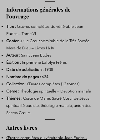
Informations générales de
l'ouvrage
Titre :
Œuvres complètes du vénérable Jean
Eudes – Tome VI
Contenu :
Le Cœur admirable de la Très Sacrée
Mère de Dieu – Livres I à IV
Auteur :
Saint Jean Eudes
Édition :
Imprimerie Lafolye Frères
Date de publication :
1908
Nombre de pages :
634
Collection :
Œuvres complètes (12 tomes)
Genre :
Théologie spirituelle – Dévotion mariale
Thèmes :
Cœur de Marie, Sacré-Cœur de Jésus,
spiritualité eudiste, théologie mariale, union des
Sacrés Cœurs
Autres livres
Œuvres complètes du vénérable Jean Eudes -