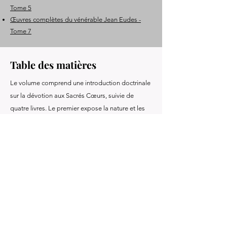
Tome 5
Œuvres complètes du vénérable Jean Eudes -
Tome 7
Table des matières
Le volume comprend une introduction doctrinale
sur la dévotion aux Sacrés Cœurs, suivie de
quatre livres. Le premier expose la nature et les
grandeurs du Cœur de Marie. Les deuxième et
troisième développent les douze « tableaux »
symboliques illustrant ses mystères et sa
coopération au salut. Le quatrième établit le lien
théologique entre le Cœur de Jésus et le Cœur
de Marie, montrant comment le Cœur virginal
reflète les perfections divines et participe
intimement à l’œuvre rédemptrice.