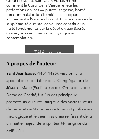
Cœur de Marie. Saint Jean Eudes montre
comment le Cœur de la Vierge reflète les
perfections divines — pureté, sagesse, bonté,
force, immutabilité, éternité — et coopère
intimement à l’œuvre du salut. Œuvre majeure de
la spiritualité eudiste, ce volume constitue un
traité fondamental sur la dévotion aux Sacrés
Cœurs, unissant théologie, mystique et
contemplation.
Télécharger
A propos de l'auteur
Saint Jean Eudes
(1601-1680)
, missionnaire
apostolique, fondateur de la Congrégation de
Jésus et Marie (Eudistes) et de l’Ordre de Notre-
Dame de Charité, fut l’un des principaux
promoteurs du culte liturgique des Sacrés Cœurs
de Jésus et de Marie. Sa doctrine unit profondeur
théologique et ferveur missionnaire, faisant de lui
un maître majeur de la spiritualité française du
XVIIᵉ siècle.