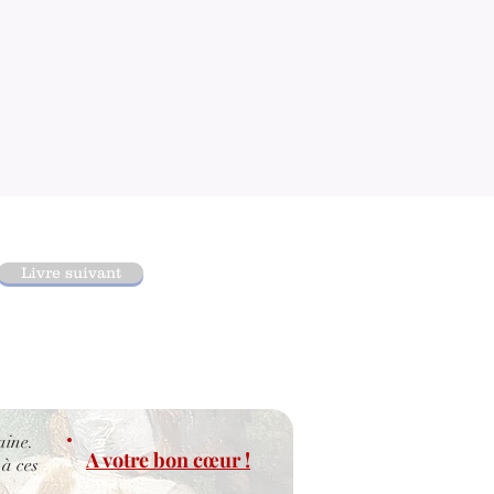
Livre suivant
aine.
A votre bon cœur !
 à ces