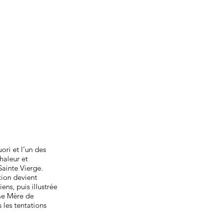
ori et l’un des
haleur et
Sainte Vierge.
tion devient
ens, puis illustrée
mme Mère de
 les tentations