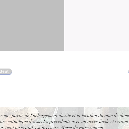
édent
er une partie de l'hébergement du site et la location du nom de dom
re catholique des siècles précédents avec un accès facile et gratuit
, petit ou grand, est précieux. Merci de votre soutien.