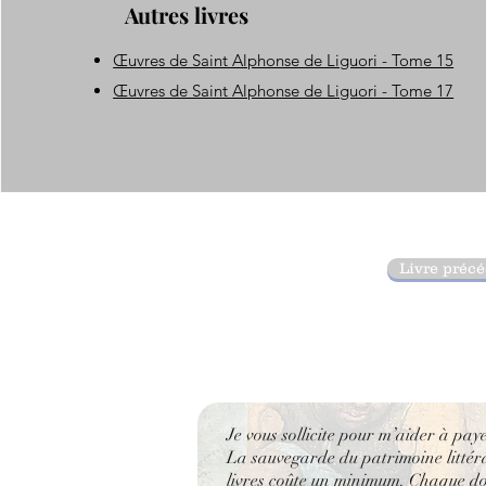
Autres livres
Œuvres de Saint Alphonse de Liguori - Tome 15
Œuvres de Saint Alphonse de Liguori - Tome 17
Livre préc
Je vous sollicite pour m’aider à pay
La sauvegarde du patrimoine littérai
livres coûte un minimum. Chaque don