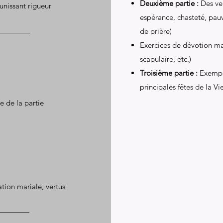
Deuxième partie :
Des ver
unissant rigueur
espérance, chasteté, pauv
de prière)
Exercices de dévotion mar
scapulaire, etc.)
Troisième partie :
Exemple
principales fêtes de la Vi
 de la partie
tion mariale, vertus