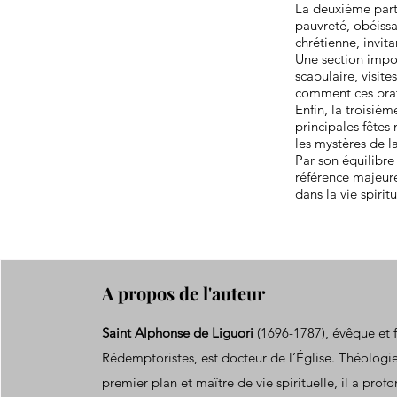
La deuxième parti
pauvreté, obéiss
chrétienne, invita
Une section impor
scapulaire, visit
comment ces pratiq
Enfin, la troisiè
principales fêtes
les mystères de l
Par son équilibre
référence majeur
dans la vie spiritu
A propos de l'auteur
Saint Alphonse de Liguori
(1696-1787), évêque et 
Rédemptoristes, est docteur de l’Église. Théologi
premier plan et maître de vie spirituelle, il a pr