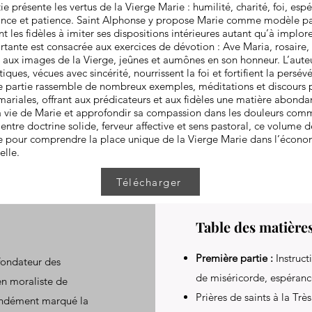
e présente les vertus de la Vierge Marie : humilité, charité, foi, esp
ance et patience. Saint Alphonse y propose Marie comme modèle parf
nt les fidèles à imiter ses dispositions intérieures autant qu’à implor
tante est consacrée aux exercices de dévotion : Ave Maria, rosaire,
es aux images de la Vierge, jeûnes et aumônes en son honneur. L’aut
ues, vécues avec sincérité, nourrissent la foi et fortifient la persév
me partie rassemble de nombreux exemples, méditations et discours 
 mariales, offrant aux prédicateurs et aux fidèles une matière abonda
a vie de Marie et approfondir sa compassion dans les douleurs comm
 entre doctrine solide, ferveur affective et sens pastoral, ce volume
e pour comprendre la place unique de la Vierge Marie dans l’économ
elle.
Télécharger
Table des matière
Première partie :
Instruct
fondateur des
de miséricorde, espéranc
en moraliste de
Prières de saints à la Trè
ofondément marqué la