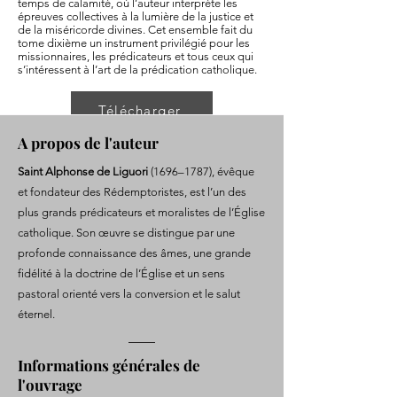
temps de calamité, où l’auteur interprète les
épreuves collectives à la lumière de la justice et
de la miséricorde divines. Cet ensemble fait du
tome dixième un instrument privilégié pour les
missionnaires, les prédicateurs et tous ceux qui
s’intéressent à l’art de la prédication catholique.
Télécharger
A propos de l'auteur
Saint Alphonse de Liguori
(1696–1787), évêque
et fondateur des Rédemptoristes, est l’un des
plus grands prédicateurs et moralistes de l’Église
catholique. Son œuvre se distingue par une
profonde connaissance des âmes, une grande
fidélité à la doctrine de l’Église et un sens
pastoral orienté vers la conversion et le salut
éternel.
Informations générales de
l'ouvrage