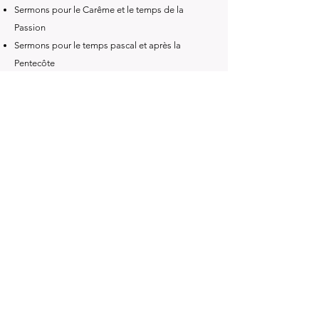
Sermons pour le Carême et le temps de la
Passion
Sermons pour le temps pascal et après la
Pentecôte
Sermons sur le salut, la mort, le péché et la
miséricorde divine
Sermon sur la Passion de Jésus-Christ
Discours à prêcher dans les temps de calamité
Textes scripturaires et patristiques relatifs aux
fléaux et aux épreuves
Livre précédent
Livre suivant