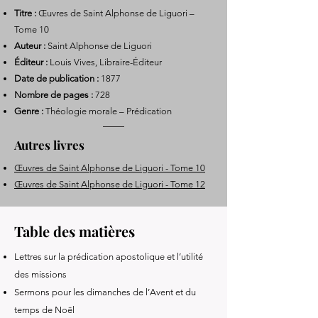
Titre :
Œuvres de Saint Alphonse de Liguori –
Tome 10
Auteur :
Saint Alphonse de Liguori
Éditeur :
Louis Vives, Libraire-Éditeur
Date de publication :
1877
Nombre de pages :
728
Genre :
Théologie morale – Prédication
Autres livres
Œuvres de Saint Alphonse de Liguori - Tome 10
Œuvres de Saint Alphonse de Liguori - Tome 12
Table des matières
Lettres sur la prédication apostolique et l’utilité
des missions
Sermons pour les dimanches de l’Avent et du
temps de Noël