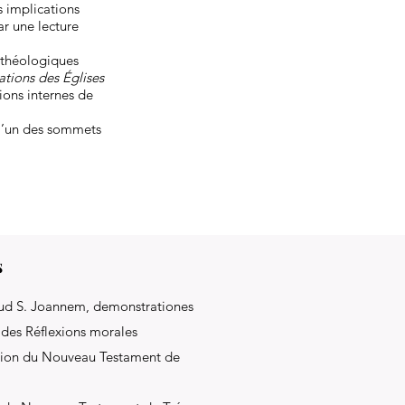
s implications
ar une lecture
 théologiques
ations des Églises
tions internes de
 l’un des sommets
s
pud S. Joannem, demonstrationes
e des Réflexions morales
ersion du Nouveau Testament de