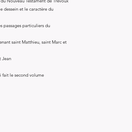
ion du Nouveau Testament de Trévoux
le dessein et le caractère du
es passages particuliers du
nant saint Matthieu, saint Marc et
t Jean
i fait le second volume