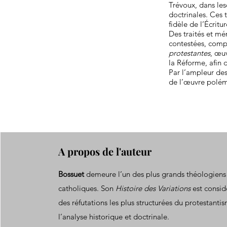
Trévoux, dans les
doctrinales. Ces t
fidèle de l’Écritur
Des traités et m
contestées, comp
protestantes
, œuv
la Réforme, afin d
Par l’ampleur des
de l’œuvre polém
A propos de l'auteur
Bossuet
demeure l’un des plus grands théologiens
catholiques. Son
Histoire des Variations
est consi
des réfutations les plus structurées du protestanti
l’analyse historique et doctrinale.