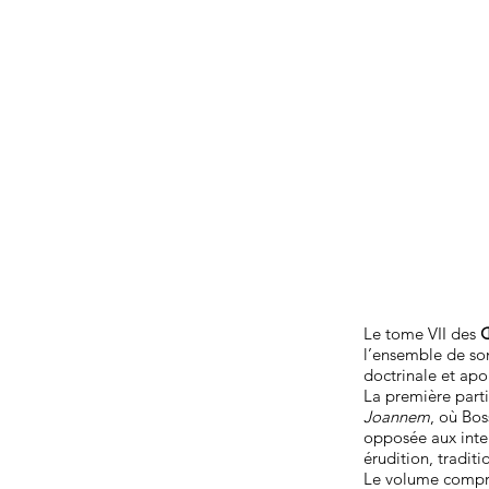
Le tome VII des
Œ
l’ensemble de son
doctrinale et apo
La première partie
Joannem
, où Bo
opposée aux inte
érudition, traditi
Le volume compr