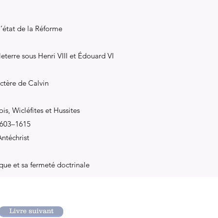
l’état de la Réforme
leterre sous Henri VIII et Édouard VI
actère de Calvin
ois, Wicléfites et Hussites
 1603–1615
’Antéchrist
ique et sa fermeté doctrinale
Livre suivant