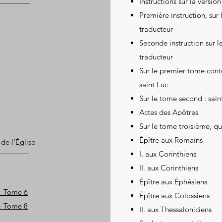
Instructions sur la vers
Première instruction, sur 
traducteur
Seconde instruction sur l
traducteur
Sur le premier tome conte
saint Luc
Sur le tome second : sain
Actes des Apôtres
Sur le tome troisième, qu
Épître aux Romains
 de l’Église
I. aux Corinthiens
II. aux Corinthiens
Épître aux Éphésiens
 - Tome 6
Épître aux Colossiens
 - Tome 8
II. aux Thessaloniciens