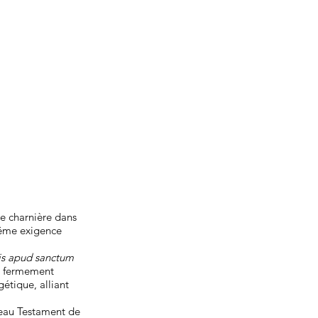
e charnière dans
même exigence
is apud sanctum
e, fermement
étique, alliant
veau Testament de