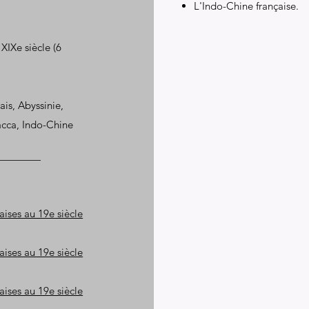
L'Indo-Chine française.
XIXe siècle (6
ais, Abyssinie,
acca, Indo-Chine
aises au 19e siècle
aises au 19e siècle
aises au 19e siècle