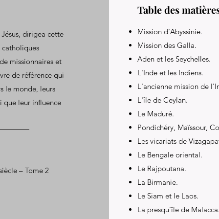
Table des matière
Mission d'Abyssinie.
Jésus, dirigea cette
Mission des Galla.
s catholiques
Aden et les Seychelles.
 de missionnaires et
L'Inde et les Indiens.
uvre de référence qui
L'ancienne mission de l'I
rs le monde, leurs
L'île de Ceylan.
i que leur influence
Le Maduré.
Pondichéry, Maïssour, 
Les vicariats de Vizagap
Le Bengale oriental.
Le Rajpoutana.
siècle – Tome 2
La Birmanie.
Le Siam et le Laos.
La presqu'île de Malacca