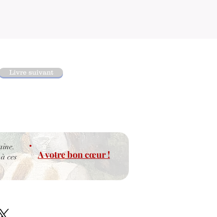
Livre suivant
aine.
A votre bon cœur !
 à ces