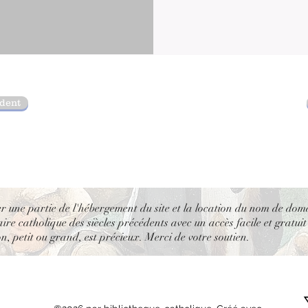
édent
er une partie de l'hébergement du site et la location du nom de dom
re catholique des siècles précédents avec un accès facile et gratuit
, petit ou grand, est précieux. Merci de votre soutien.