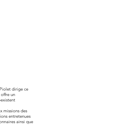
iolet dirige ce
 offre un
oexistent
ux missions des
tions entretenues
ionnaires ainsi que