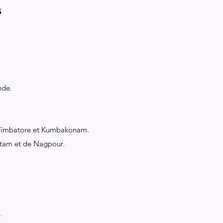
s
nde.
Coïmbatore et Kumbakonam.
atam et de Nagpour.
.