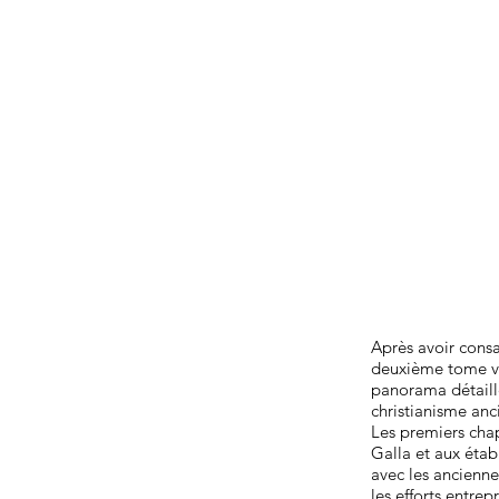
Après avoir consa
deuxième tome vers
panorama détaillé
christianisme anc
Les premiers chap
Galla et aux étab
avec les anciennes
les efforts entrep