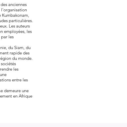
e des anciennes
 l'organisation
 de Kumbakonam,
des particulières.
ieux. Les auteurs
on employées, les
 par les
anie, du Siam, du
ement rapide des
 région du monde.
 sociétés
rendre les
 une
ations entre les
ome demeure une
nnement en Afrique