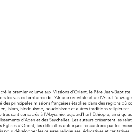
cré le premier volume aux Missions d'Orient, le Père Jean-Baptiste P
 les vastes territoires de l'Afrique orientale et de l'Asie. L'ouvrage
 des principales missions françaises établies dans des régions où c
ien, islam, hindouisme, bouddhisme et autres traditions religieuses.
itres sont consacrés à l'Abyssinie, aujourd'hui l'Éthiopie, ainsi qu'a
lissements d'Aden et des Seychelles. Les auteurs présentent les rela
 Églises d'Orient, les difficultés politiques rencontrées par les miss
ris pour développer les œuvres religieuses, éducatives et caritatives.