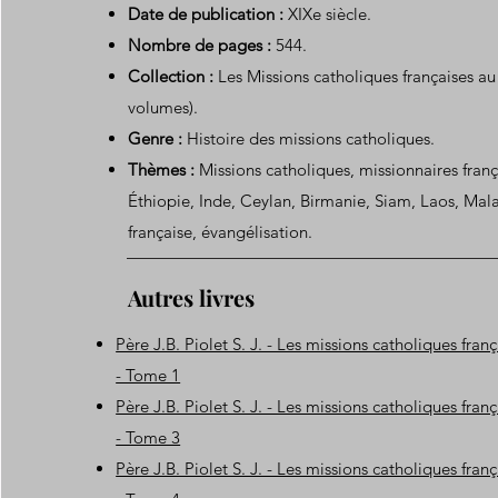
Date de publication :
XIXe siècle.
Nombre de pages :
544.
Collection :
Les Missions catholiques françaises au 
volumes).
Genre :
Histoire des missions catholiques.
Thèmes :
Missions catholiques, missionnaires franç
Éthiopie, Inde, Ceylan, Birmanie, Siam, Laos, Mal
française, évangélisation.
Autres livres
Père J.B. Piolet S. J. - Les missions catholiques franç
- Tome 1
Père J.B. Piolet S. J. - Les missions catholiques franç
- Tome 3
Père J.B. Piolet S. J. - Les missions catholiques franç