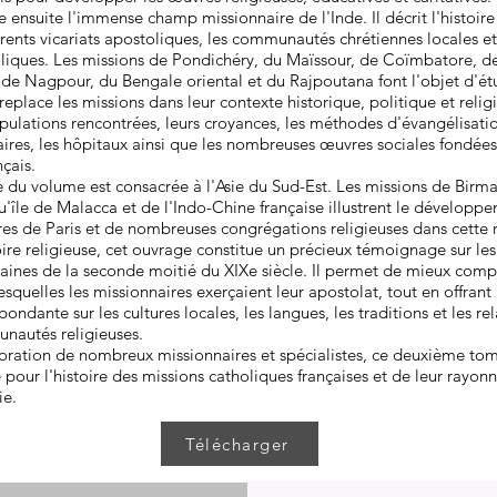
ensuite l'immense champ missionnaire de l'Inde. Il décrit l'histoir
férents vicariats apostoliques, les communautés chrétiennes locales et
liques. Les missions de Pondichéry, du Maïssour, de Coïmbatore,
e Nagpour, du Bengale oriental et du Rajpoutana font l'objet d'étu
eplace les missions dans leur contexte historique, politique et relig
pulations rencontrées, leurs croyances, les méthodes d'évangélisati
aires, les hôpitaux ainsi que les nombreuses œuvres sociales fondées
nçais.
 du volume est consacrée à l'Asie du Sud-Est. Les missions de Birm
u'île de Malacca et de l'Indo-Chine française illustrent le développ
res de Paris et de nombreuses congrégations religieuses dans cette
oire religieuse, cet ouvrage constitue un précieux témoignage sur les
icaines de la seconde moitié du XIXe siècle. Il permet de mieux comp
esquelles les missionnaires exerçaient leur apostolat, tout en offrant
dante sur les cultures locales, les langues, les traditions et les rel
unautés religieuses.
boration de nombreux missionnaires et spécialistes, ce deuxième t
e pour l'histoire des missions catholiques françaises et de leur rayo
ie.
Télécharger