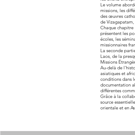
Le volume aborde 
missions, les dif
des œuvres catho
de Vizagapatam, d
Chaque chapitre r
présentent les po
écoles, les sémin
missionnaires fra
La seconde partie
Laos, de la presq
Missions Étrangè
Au-delà de l'hist
asiatiques et afr
conditions dans l
documentation abon
différentes comm
Grâce à la colla
source essentiell
orientale et en As