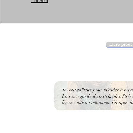
- Tome 4
Livre préc
Je vous sollicite pour m’aider à pay
La sauvegarde du patrimoine littérai
livres coûte un minimum. Chaque don