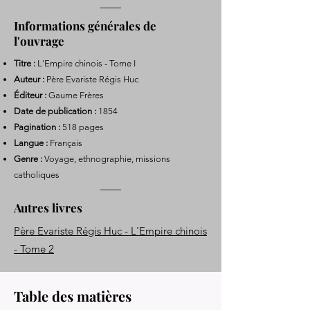
Informations générales de
l'ouvrage
Titre :
L'Empire chinois - Tome I
Auteur :
Père Evariste Régis Huc
Éditeur :
Gaume Frères
Date de publication :
1854
Pagination :
518 pages
Langue :
Français
Genre :
Voyage, ethnographie, missions
catholiques
Autres livres
Père Evariste Régis Huc - L'Empire chinois
- Tome 2
Table des matières