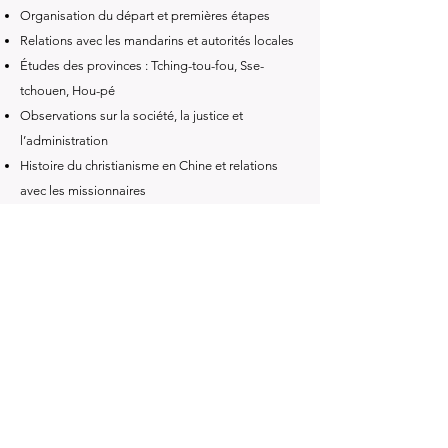
Organisation du départ et premières étapes
Relations avec les mandarins et autorités locales
Études des provinces : Tching-tou-fou, Sse-
tchouen, Hou-pé
Observations sur la société, la justice et
l’administration
Histoire du christianisme en Chine et relations
avec les missionnaires
Récits de voyages, dangers et incidents
Coutumes, éducation, littérature et sciences en
Chine
Condition des femmes et influence du
christianisme
Navigation sur le fleuve Bleu et aspects
géographiques
Situation militaire, jeux nautiques et guerre civile