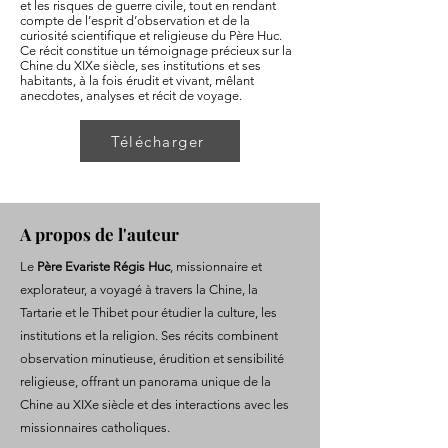
et les risques de guerre civile, tout en rendant
compte de l’esprit d’observation et de la
curiosité scientifique et religieuse du Père Huc.
Ce récit constitue un témoignage précieux sur la
Chine du XIXe siècle, ses institutions et ses
habitants, à la fois érudit et vivant, mêlant
anecdotes, analyses et récit de voyage.
Télécharger
A propos de l'auteur
Le
Père Evariste Régis Huc
, missionnaire et
explorateur, a voyagé à travers la Chine, la
Tartarie et le Thibet pour étudier la culture, les
institutions et la religion. Ses récits combinent
observation minutieuse, érudition et sensibilité
religieuse, offrant un panorama unique de la
Chine au XIXe siècle et des interactions avec les
missionnaires catholiques.