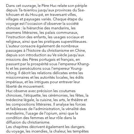
Dans cet ouvrage, le Père Huc relate son périple
depuis Ta-tsienlou jusqu’aux provinces du Sse-
tchouen et du Hou-pé, en traversant villes,
villages et paysages variés. Chaque étape du
voyage est l’occasion d’observer la société
chinoise : la hiérarchie des mandarins, les
examens littéraires, les palais communaux,
l’instruction des enfants, les usages sociaux et
religieux, ainsi que les pratiques superstitieuses.
L’auteur consacre également de nombreux
passages à l’histoire du christianisme en Chine,
depuis son introduction au Ve siècle jusqu’aux
missions des Pères portugais et français, en
passant par la prospérité sous l’empereur Khang-
hi et les persécutions sous l’empereur Young-
tching. Il décrit les relations délicates entre les
missionnaires et les autorités locales, les édits
impériaux, et les intrigues pour entraver leur
liberté de mouvement.
Huc observe avec précision les coutumes
chinoises, l’étiquette, les cérémonies, les fêtes, la
médecine légale, la cuisine, les arts, le théâtre et
les compositions littéraires. Il analyse les forces
et faiblesses de l’administration, la vénalité des
mandarins, l’usage de l’opium, ainsi que la
condition des femmes et leur rôle dans la
diffusion du christianisme.
Les chapitres décrivent également les dangers
du voyage, les incendies, la chaleur, les tempêtes