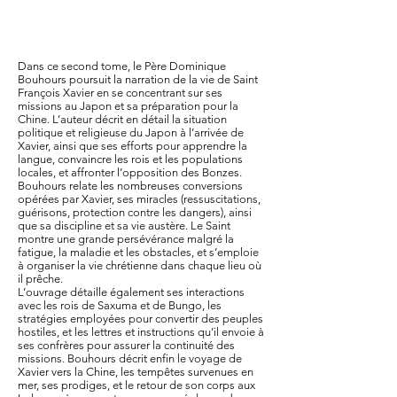
Dans ce second tome, le Père Dominique
Bouhours poursuit la narration de la vie de Saint
François Xavier en se concentrant sur ses
missions au Japon et sa préparation pour la
Chine. L’auteur décrit en détail la situation
politique et religieuse du Japon à l’arrivée de
Xavier, ainsi que ses efforts pour apprendre la
langue, convaincre les rois et les populations
locales, et affronter l’opposition des Bonzes.
Bouhours relate les nombreuses conversions
opérées par Xavier, ses miracles (ressuscitations,
guérisons, protection contre les dangers), ainsi
que sa discipline et sa vie austère. Le Saint
montre une grande persévérance malgré la
fatigue, la maladie et les obstacles, et s’emploie
à organiser la vie chrétienne dans chaque lieu où
il prêche.
L’ouvrage détaille également ses interactions
avec les rois de Saxuma et de Bungo, les
stratégies employées pour convertir des peuples
hostiles, et les lettres et instructions qu’il envoie à
ses confrères pour assurer la continuité des
missions. Bouhours décrit enfin le voyage de
Xavier vers la Chine, les tempêtes survenues en
mer, ses prodiges, et le retour de son corps aux