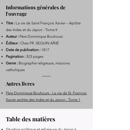
Informations générales de
l'ouvrage
Titre :
La vie de Saint François Xavier – Apôtre
des Indes et du Japon - Tome II
Auteur :
Père Dominique Bouhours
Éditeur :
Chez FR. SEGUIN AÎNÉ
Date de publication :
1817
Pagination :
323 pages
Genre :
Biographie religieuse, missions
catholiques
Autres livres
Père Dominique Bouhours - La vie de St. François
Xavier apôtre des Indes et du Japon - Tome 1
Table des matières
Situation politique et religieuse du Japon à