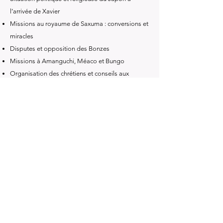
l’arrivée de Xavier
Missions au royaume de Saxuma : conversions et
miracles
Disputes et opposition des Bonzes
Missions à Amanguchi, Méaco et Bungo
Organisation des chrétiens et conseils aux
missionnaires
Voyage de retour vers les Indes et passage à
Sancian
Projet de mission en Chine et mesures
préparatoires
Fin de la vie de Xavier et traitement de son corps
après sa mort
Livre précédent
Livre suivant