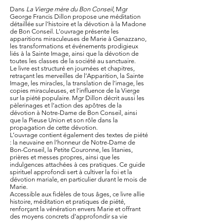
Dans
La Vierge mère du Bon Conseil
, Mgr
George Francis Dillon propose une méditation
détaillée sur l'histoire et la dévotion à la Madone
de Bon Conseil. L’ouvrage présente les
apparitions miraculeuses de Marie à Genazzano,
les transformations et événements prodigieux
liés à la Sainte Image, ainsi que la dévotion de
toutes les classes de la société au sanctuaire.
Le livre est structuré en journées et chapitres,
retraçant les merveilles de l’Apparition, la Sainte
Image, les miracles, la translation de l’image, les
copies miraculeuses, et l’influence de la Vierge
sur la piété populaire. Mgr Dillon décrit aussi les
pèlerinages et l’action des apôtres de la
dévotion à Notre-Dame de Bon Conseil, ainsi
que la Pieuse Union et son rôle dans la
propagation de cette dévotion.
L’ouvrage contient également des textes de piété
: la neuvaine en l’honneur de Notre-Dame de
Bon-Conseil, la Petite Couronne, les litanies,
prières et messes propres, ainsi que les
indulgences attachées à ces pratiques. Ce guide
spirituel approfondi sert à cultiver la foi et la
dévotion mariale, en particulier durant le mois de
Marie.
Accessible aux fidèles de tous âges, ce livre allie
histoire, méditation et pratiques de piété,
renforçant la vénération envers Marie et offrant
des moyens concrets d’approfondir sa vie