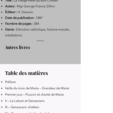
Titre :
La Vierge mère du Bon Conseil
Auteur :
Mgr George Francis Dillon
Éditeur :
H. Dessain
Date de publication :
1887
Nombre de pages :
384
Genre :
Dévotion catholique, histoire mariale,
méditations
Autres livres
Table des matières
Préface
Veille du mois de Marie – Grandeur de Marie
Premier jour – Pouvoir et charité de Marie
II – Le Latium et Genazzano
III – Genazzano chrétien