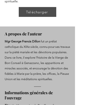
spirituelle.
Télécharger
A propos de l'auteur
Mgr George Francis Dillon
fut un prélat
catholique du XIXe siècle, connu pour ses travaux
sur la piété mariale et les dévotions populaires.
Dans ce livre, il explore l’histoire de la Vierge de
Bon Conseil à Genazzano, les apparitions et
miracles associés, et encourage la dévotion des
fidèles à Marie par la prière, les offices, la Pieuse
Union et les méditations spirituelles.
Informations générales de
l'ouvrage