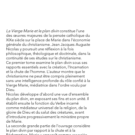
La Vierge Marie et le plan divin
constitue l’une
des œuvres majeures de la pensée catholique du
XIXe siècle sur la place de Marie dans l’économie
générale du christianisme. Jean Jacques Auguste
Nicolas y poursuit une réflexion à la fois
philosophique, théologique et doctrinale, dans la
continuité de ses études sur le christianisme.
Ce premier tome examine le plan divin sous ses
rapports essentiels avec la création, l’Incarnation
et la chute de l’homme. L’auteur montre que le
christianisme ne peut être compris pleinement
sans une intelligence profonde du rôle confié à la
Vierge Marie, médiatrice dans l’ordre voulu par
Dieu.
Nicolas développe d’abord une vue d’ensemble
du plan divin, en exposant ses fins et son unité. Il
établit ensuite la fonction du Verbe incarné
comme médiateur universel de la religion, de la
gloire de Dieu et du salut des créatures, avant
d’introduire progressivement le ministère propre
de Marie.
La seconde grande partie de l’ouvrage considère
le plan divin par rapport à la chute et à la
Rédemption. Marie y apparaît comme associée