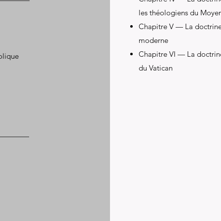
les théologiens du Moye
Chapitre V — La doctrine
moderne
Chapitre VI — La doctrin
olique
du Vatican