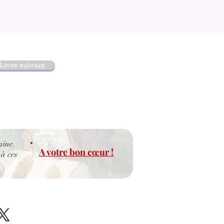
Livre suivant
aine.
A votre bon cœur !
 à ces