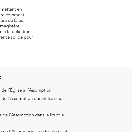
 mettant en
ontre comment
Mère de Dieu.
 magistère,
 à la définition
rence solide pour
s
 de l’Église à l’Assomption
 de l’Assomption durant les cinq
e de l’Assomption dans la liturgie
e de l’Assomption chez les Pères et