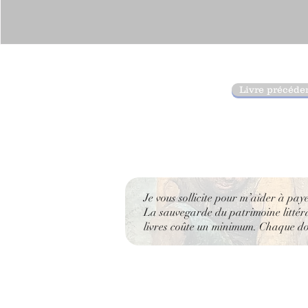
Livre précéde
Je vous sollicite pour m’aider à pay
La sauvegarde du patrimoine littérai
livres coûte un minimum. Chaque don