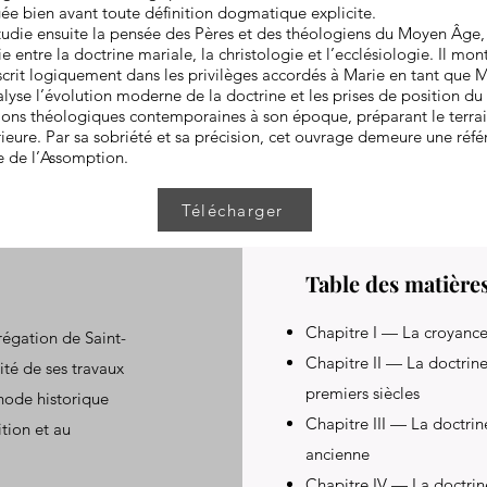
ée bien avant toute définition dogmatique explicite.
die ensuite la pensée des Pères et des théologiens du Moyen Âge,
e entre la doctrine mariale, la christologie et l’ecclésiologie. Il m
scrit logiquement dans les privilèges accordés à Marie en tant que 
nalyse l’évolution moderne de la doctrine et les prises de position du
ions théologiques contemporaines à son époque, préparant le terrain
eure. Par sa sobriété et sa précision, cet ouvrage demeure une réfé
 de l’Assomption.
Télécharger
Table des matière
Chapitre I — La croyance
régation de Saint-
Chapitre II — La doctrine
ité de ses travaux
premiers siècles
thode historique
Chapitre III — La doctrin
ition et au
ancienne
Chapitre IV — La doctrin