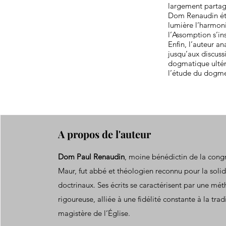
largement partag
Dom Renaudin étu
lumière l’harmoni
l’Assomption s’in
Enfin, l’auteur a
jusqu’aux discuss
dogmatique ultéri
l’étude du dogme
A propos de l'auteur
Dom Paul Renaudin
, moine bénédictin de la cong
Maur, fut abbé et théologien reconnu pour la solid
doctrinaux. Ses écrits se caractérisent par une mé
rigoureuse, alliée à une fidélité constante à la trad
magistère de l’Église.