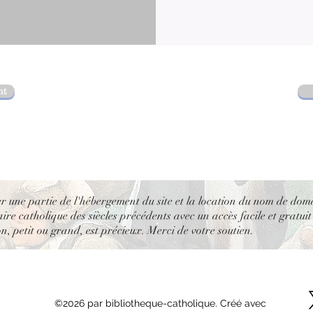
nt
er une partie de l'hébergement du site et la location du nom de dom
re catholique des siècles précédents avec un accès facile et gratuit
, petit ou grand, est précieux. Merci de votre soutien.
©2026 par bibliotheque-catholique. Créé avec