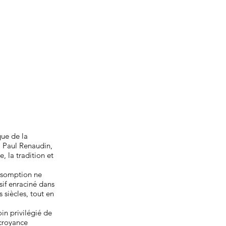
que de la
m Paul Renaudin,
, la tradition et
Assomption ne
sif enraciné dans
 siècles, tout en
in privilégié de
 croyance