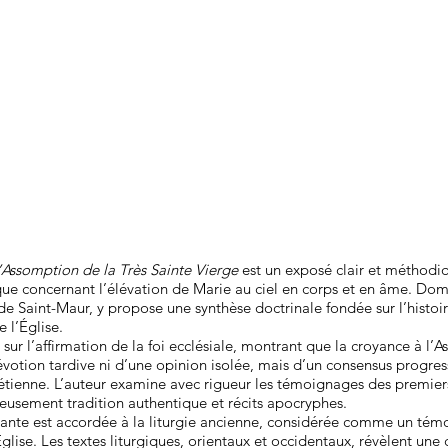
’Assomption de la Très Sainte Vierge
est un exposé clair et méthodi
que concernant l’élévation de Marie au ciel en corps et en âme. Do
e Saint-Maur, y propose une synthèse doctrinale fondée sur l’histoire
 l’Église.
 sur l’affirmation de la foi ecclésiale, montrant que la croyance à l’
évotion tardive ni d’une opinion isolée, mais d’un consensus progres
étienne. L’auteur examine avec rigueur les témoignages des premiers
eusement tradition authentique et récits apocryphes.
ante est accordée à la liturgie ancienne, considérée comme un témo
Église. Les textes liturgiques, orientaux et occidentaux, révèlent une