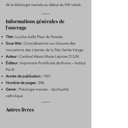
de la théologie mariale au début du XXᵉ siècle.
Informations générales de
l'ouvrage
Titre :
La plus belle Fleur du Paradis
Sous-titre :
Considérations sur chacune des
invocations des Litanies de la Très Sainte Vierge
Auteur :
Cardinal Alexis-Marie Lépicier O.S.M.
Éditeur :
Imprimerie Pontificale de Rome – Institut
Pie IX
Année de publication :
1921
Nombre de pages :
396
Genre :
Théologie mariale – Spiritualité
catholique
Autres livres