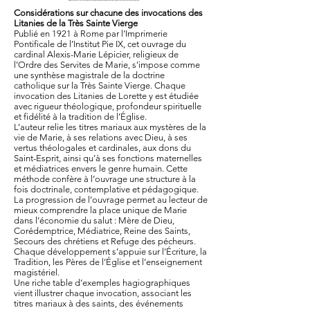
Considérations sur chacune des invocations des
Litanies de la Très Sainte Vierge
Publié en 1921 à Rome par l’Imprimerie
Pontificale de l’Institut Pie IX, cet ouvrage du
cardinal Alexis-Marie Lépicier, religieux de
l’Ordre des Servites de Marie, s’impose comme
une synthèse magistrale de la doctrine
catholique sur la Très Sainte Vierge. Chaque
invocation des Litanies de Lorette y est étudiée
avec rigueur théologique, profondeur spirituelle
et fidélité à la tradition de l’Église.
L’auteur relie les titres mariaux aux mystères de la
vie de Marie, à ses relations avec Dieu, à ses
vertus théologales et cardinales, aux dons du
Saint-Esprit, ainsi qu’à ses fonctions maternelles
et médiatrices envers le genre humain. Cette
méthode confère à l’ouvrage une structure à la
fois doctrinale, contemplative et pédagogique.
La progression de l’ouvrage permet au lecteur de
mieux comprendre la place unique de Marie
dans l’économie du salut : Mère de Dieu,
Corédemptrice, Médiatrice, Reine des Saints,
Secours des chrétiens et Refuge des pécheurs.
Chaque développement s’appuie sur l’Écriture, la
Tradition, les Pères de l’Église et l’enseignement
magistériel.
Une riche table d’exemples hagiographiques
vient illustrer chaque invocation, associant les
titres mariaux à des saints, des événements