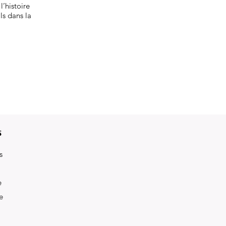
l’histoire
ls dans la
s
s
e
e