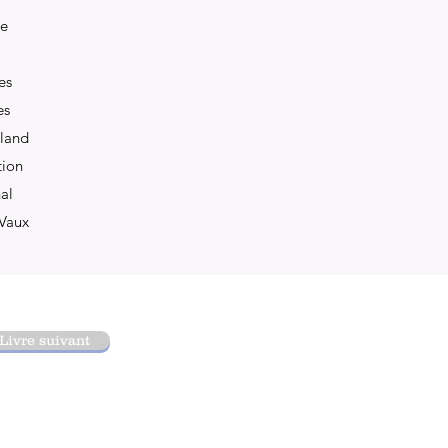
te
es
es
land
tion
al
Vaux
Livre suivant