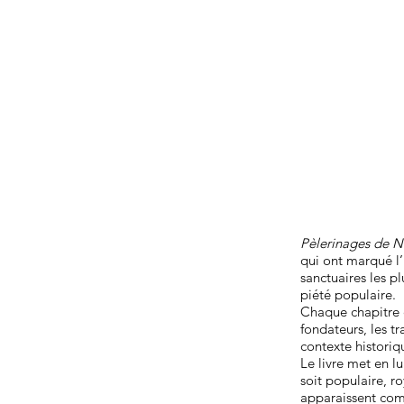
Pèlerinages de 
qui ont marqué l’
sanctuaires les p
piété populaire.
Chaque chapitre e
fondateurs, les t
contexte histori
Le livre met en l
soit populaire, r
apparaissent comm