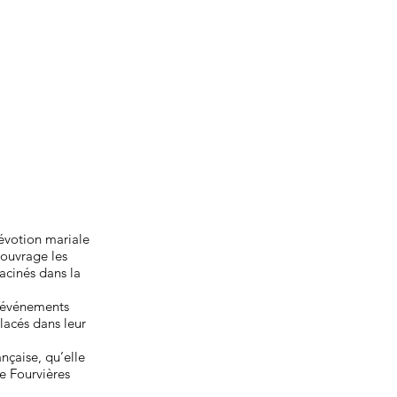
dévotion mariale
 ouvrage les
acinés dans la
es événements
placés dans leur
ançaise, qu’elle
e Fourvières