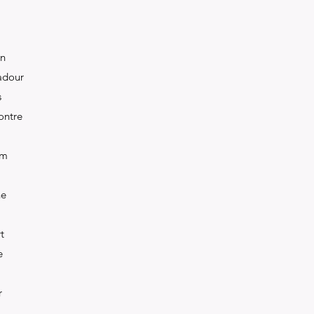
an
adour
s
ontre
am
he
t
e
r