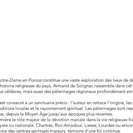
Notre-Dame en France
constitue une vaste exploration des lieux de 
histoire religieuse du pays. Armand de Solignac rassemble dans cet
lus célèbres, mais aussi des pèlerinages régionaux profondément enr
st consacré à un sanctuaire précis : l’auteur en retrace l’origine, l
raditions locales et le rayonnement spirituel. Les pèlerinages sont re
que, depuis le Moyen Âge jusqu’aux époques plus récentes.
umière le rôle majeur de la dévotion mariale dans la vie religieuse fr
oyale ou nationale. Chartres, Roc-Amadour, Liesse, Lourdes ou encor
e des centres spirituels majeurs, témoins d’une foi continue.