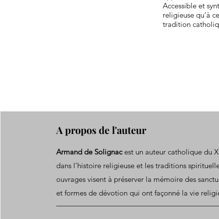
Accessible et synt
religieuse qu’à c
tradition catholiq
A propos de l'auteur
Armand de Solignac
est un auteur catholique du XI
dans l’histoire religieuse et les traditions spirituel
ouvrages visent à préserver la mémoire des sanctu
et formes de dévotion qui ont façonné la vie relig