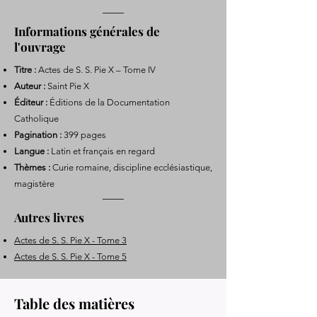
Informations générales de
l'ouvrage
Titre :
Actes de S. S. Pie X – Tome IV
Auteur :
Saint Pie X
Éditeur :
Éditions de la Documentation
Catholique
Pagination :
399 pages
Langue :
Latin et français en regard
Thèmes :
Curie romaine, discipline ecclésiastique,
magistère
Autres livres
Actes de S. S. Pie X - Tome 3
Actes de S. S. Pie X - Tome 5
Table des matières