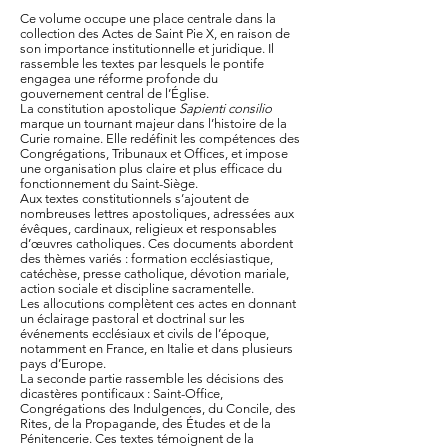
Ce volume occupe une place centrale dans la
collection des Actes de Saint Pie X, en raison de
son importance institutionnelle et juridique. Il
rassemble les textes par lesquels le pontife
engagea une réforme profonde du
gouvernement central de l’Église.
La constitution apostolique
Sapienti consilio
marque un tournant majeur dans l’histoire de la
Curie romaine. Elle redéfinit les compétences des
Congrégations, Tribunaux et Offices, et impose
une organisation plus claire et plus efficace du
fonctionnement du Saint-Siège.
Aux textes constitutionnels s’ajoutent de
nombreuses lettres apostoliques, adressées aux
évêques, cardinaux, religieux et responsables
d’œuvres catholiques. Ces documents abordent
des thèmes variés : formation ecclésiastique,
catéchèse, presse catholique, dévotion mariale,
action sociale et discipline sacramentelle.
Les allocutions complètent ces actes en donnant
un éclairage pastoral et doctrinal sur les
événements ecclésiaux et civils de l’époque,
notamment en France, en Italie et dans plusieurs
pays d’Europe.
La seconde partie rassemble les décisions des
dicastères pontificaux : Saint-Office,
Congrégations des Indulgences, du Concile, des
Rites, de la Propagande, des Études et de la
Pénitencerie. Ces textes témoignent de la