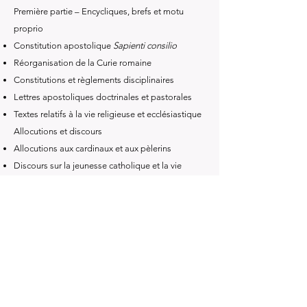
Première partie – Encycliques, brefs et motu
proprio
Constitution apostolique
Sapienti consilio
Réorganisation de la Curie romaine
Constitutions et règlements disciplinaires
Lettres apostoliques doctrinales et pastorales
Textes relatifs à la vie religieuse et ecclésiastique
Allocutions et discours
Allocutions aux cardinaux et aux pèlerins
Discours sur la jeunesse catholique et la vie
ecclésiale
Interventions à caractère doctrinal et pastoral
Seconde partie – Actes et décrets des dicastères
pontificaux
Décisions du Saint-Office
Décrets disciplinaires et liturgiques
Textes relatifs aux sacrements et aux indulgences
Actes de la Commission biblique