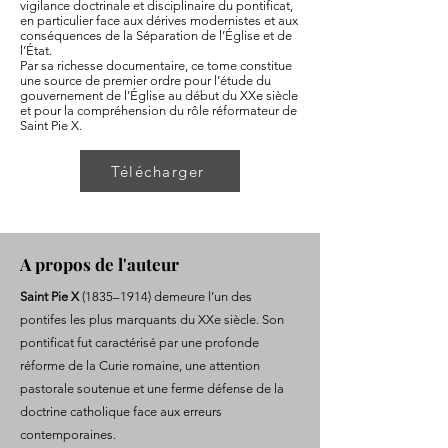
vigilance doctrinale et disciplinaire du pontificat,
en particulier face aux dérives modernistes et aux
conséquences de la Séparation de l’Église et de
l’État.
Par sa richesse documentaire, ce tome constitue
une source de premier ordre pour l’étude du
gouvernement de l’Église au début du XXe siècle
et pour la compréhension du rôle réformateur de
Saint Pie X.
Télécharger
A propos de l'auteur
Saint Pie X
(1835–1914) demeure l’un des
pontifes les plus marquants du XXe siècle. Son
pontificat fut caractérisé par une profonde
réforme de la Curie romaine, une attention
pastorale soutenue et une ferme défense de la
doctrine catholique face aux erreurs
contemporaines.