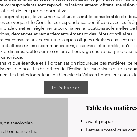
s correspondants sont reproduits intégralement, offrant une vision 
inales et de leur portée normative.
es dogmatiques, le volume réunit un ensemble considérable de doc
ues convoquant le Concile, correspondance pontificale avec les évêq
monde chrétien, règlements conciliaires, allocutions solennelles de P
ations, demandes et remerciements émanant des Pères conciliaires.
 est consacré aux constitutions apostoliques relatives aux censures 
 détaillées sur les excommunications, suspenses et interdits, qu’ils s
x ordinaires. Cette partie confère à l’ouvrage une valeur juridique 
t canonique.
analytique étendue et à l’organisation rigoureuse des matières, ce 
ispensable pour les historiens de l’Église, les canonistes et tous ceu
ment les textes fondateurs du Concile du Vatican I dans leur contexte 
Télécharger
Table des matière
Avant-propos
s, fut théologien
Lettres apostoliques con
in d’honneur de Pie