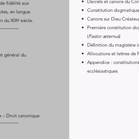
Décrets et canons du Con
de fidélité aux
Constitution dogmatique s
ibles, en langue
Canons sur Dieu Créateur, 
n du XIXᵉ siècle.
Première constitution do
(
Pastor æternus
)
Définition du magistère i
Allocutions et lettres de 
t général du
Appendice : constitutions
ecclésiastiques
e – Droit canonique