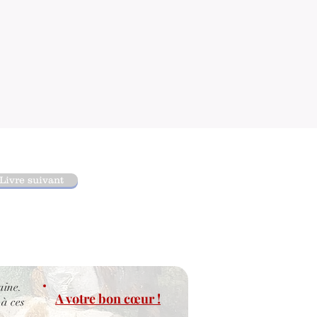
Livre suivant
aine.
A votre bon cœur !
 à ces