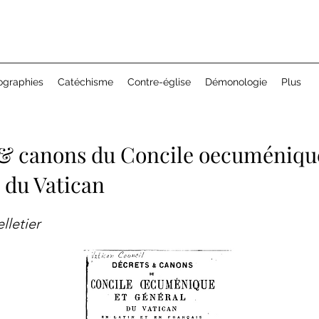
ographies
Catéchisme
Contre-église
Démonologie
Plus
 & canons du Concile oecuméniqu
e du Vatican
lletier