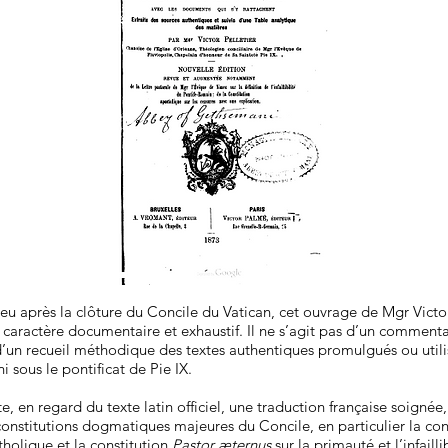
eu après la clôture du Concile du Vatican, cet ouvrage de Mgr Victor
 caractère documentaire et exhaustif. Il ne s’agit pas d’un comment
’un recueil méthodique des textes authentiques promulgués ou utili
sous le pontificat de Pie IX.
e, en regard du texte latin officiel, une traduction française soignée
constitutions dogmatiques majeures du Concile, en particulier la con
atholique et la constitution
Pastor æternus
sur la primauté et l’infailli