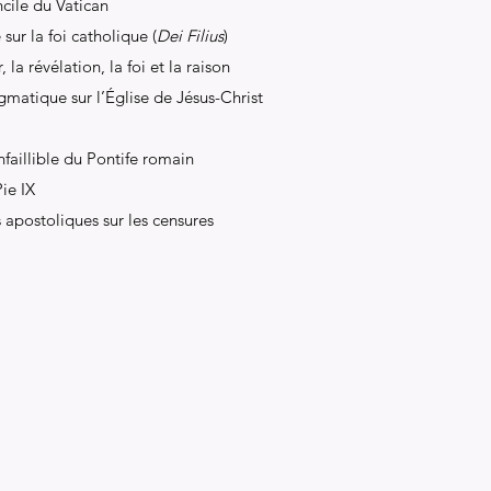
cile du Vatican
ur la foi catholique (
Dei Filius
)
la révélation, la foi et la raison
gmatique sur l’Église de Jésus-Christ
nfaillible du Pontife romain
Pie IX
 apostoliques sur les censures