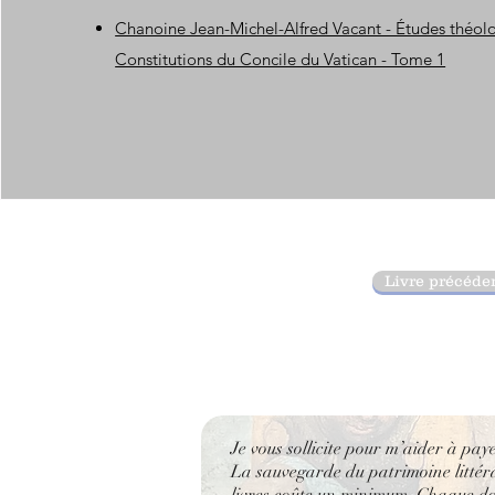
Chanoine Jean-Michel-Alfred Vacant - Études théolo
Constitutions du Concile du Vatican - Tome 1
Livre précéde
Je vous sollicite pour m’aider à pay
La sauvegarde du patrimoine littérai