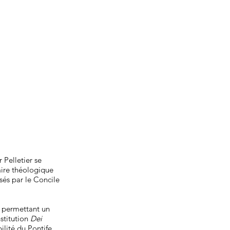
 Pelletier se
aire théologique
sés par le Concile
, permettant un
stitution
Dei
bilité du Pontife