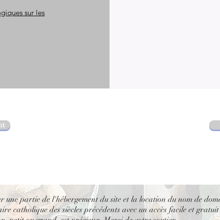
giques sur les
nt
er une partie de l'hébergement du site et la location du nom de dom
re catholique des siècles précédents avec un accès facile et gratuit