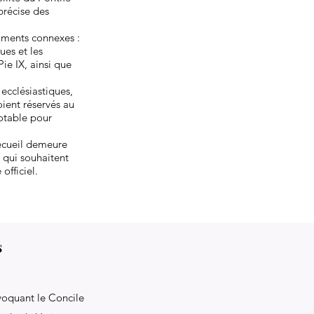
précise des
uments connexes :
ues et les
ie IX, ainsi que
ecclésiastiques,
oient réservés au
notable pour
recueil demeure
x qui souhaitent
officiel.
s
voquant le Concile