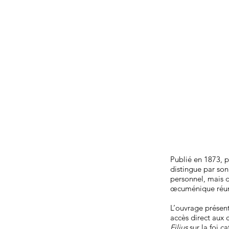
Publié en 1873, p
distingue par son
personnel, mais d
œcuménique réuni 
L’ouvrage présent
accès direct aux 
Filius
sur la foi c