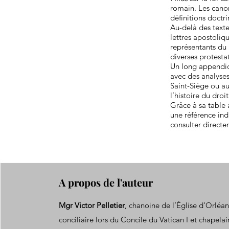
romain. Les canon
définitions doctr
Au-delà des text
lettres apostoliq
représentants du 
diverses protest
Un long appendice
avec des analyses
Saint-Siège ou au
l’histoire du droi
Grâce à sa table 
une référence ind
consulter directe
A propos de l'auteur
Mgr Victor Pelletier
, chanoine de l’Église d’Orléan
conciliaire lors du Concile du Vatican I et chapela