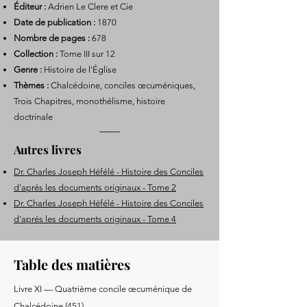
Éditeur :
Adrien Le Clere et Cie
Date de publication :
1870
Nombre de pages :
678
Collection :
Tome III sur 12
Genre :
Histoire de l'Église
Thèmes :
Chalcédoine, conciles œcuméniques,
Trois Chapitres, monothélisme, histoire
doctrinale
Autres livres
Dr. Charles Joseph Héfélé - Histoire des Conciles
d'aprés les documents originaux - Tome 2
Dr. Charles Joseph Héfélé - Histoire des Conciles
d'aprés les documents originaux - Tome 4
Table des matières
Livre XI — Quatrième concile œcuménique de
Chalcédoine (451)