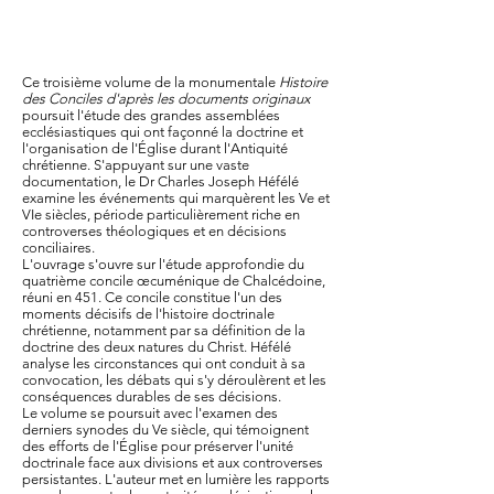
Ce troisième volume de la monumentale
Histoire
des Conciles d'après les documents originaux
poursuit l'étude des grandes assemblées
ecclésiastiques qui ont façonné la doctrine et
l'organisation de l'Église durant l'Antiquité
chrétienne. S'appuyant sur une vaste
documentation, le Dr Charles Joseph Héfélé
examine les événements qui marquèrent les Ve et
VIe siècles, période particulièrement riche en
controverses théologiques et en décisions
conciliaires.
L'ouvrage s'ouvre sur l'étude approfondie du
quatrième concile œcuménique de Chalcédoine,
réuni en 451. Ce concile constitue l'un des
moments décisifs de l'histoire doctrinale
chrétienne, notamment par sa définition de la
doctrine des deux natures du Christ. Héfélé
analyse les circonstances qui ont conduit à sa
convocation, les débats qui s'y déroulèrent et les
conséquences durables de ses décisions.
Le volume se poursuit avec l'examen des
derniers synodes du Ve siècle, qui témoignent
des efforts de l'Église pour préserver l'unité
doctrinale face aux divisions et aux controverses
persistantes. L'auteur met en lumière les rapports