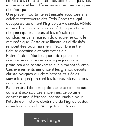
complexes entre les autorités ecclésiastiques, les
empereurs et les différentes écoles théologiques
de l'époque.
Une place importante est ensuite accordée à la
célèbre controverse des Trois Chapitres, qui
occupa durablement l'Église au VIe siècle. Héfélé
retrace les origines de ce conflit, les positions
des principaux acteurs et les débats qui
conduisirent à la réunion du cinquième concile
œcuménique. Cette crise illustre les difficultés
rencontrées pour maintenir l'équilibre entre
fidélité doctrinale et paix ecclésiale.
Enfin, l'auteur étudie la période qui suit le
cinquième concile œcuménique jusqu'aux
prémices des controverses sur le monothélisme.
Ces événements annoncent les grands débats
christologiques qui domineront les siècles
suivants et prépareront les futures interventions
conciliaires.
Par son érudition exceptionnelle et son recours
constant aux sources anciennes, ce volume
constitue une référence incontournable pour
l'étude de l'histoire doctrinale de l'Église et des
grands conciles de l'Antiquité chrétienne.
Télécharger