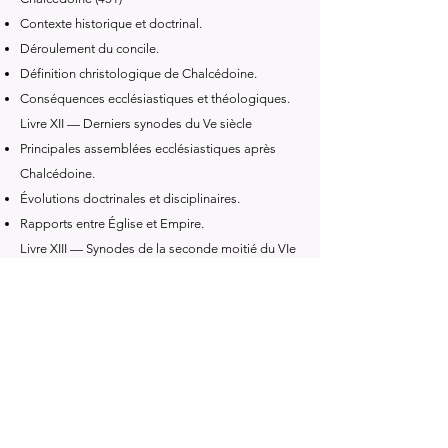
Contexte historique et doctrinal.
Déroulement du concile.
Définition christologique de Chalcédoine.
Conséquences ecclésiastiques et théologiques.
Livre XII — Derniers synodes du Ve siècle
Principales assemblées ecclésiastiques après
Chalcédoine.
Évolutions doctrinales et disciplinaires.
Rapports entre Église et Empire.
Livre XIII — Synodes de la seconde moitié du VIe
siècle
Développements doctrinaux postérieurs à
Chalcédoine.
Préparation de la controverse des Trois
Chapitres.
Principaux synodes de l'époque.
Livre XIV — Discussion sur les Trois Chapitres et