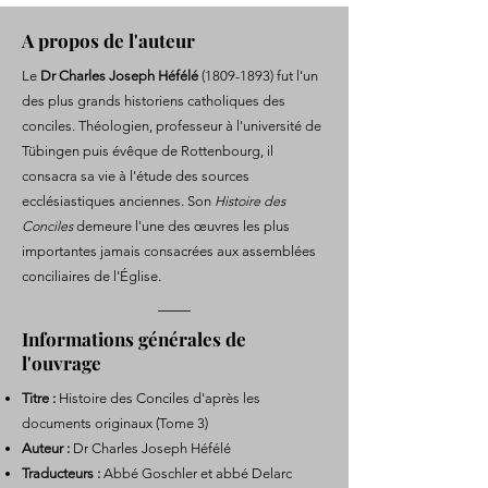
A propos de l'auteur
Le
Dr Charles Joseph Héfélé
(1809-1893)
fut l'un
des plus grands historiens catholiques des
conciles. Théologien, professeur à l'université de
Tübingen puis évêque de Rottenbourg, il
consacra sa vie à l'étude des sources
ecclésiastiques anciennes. Son
Histoire des
Conciles
demeure l'une des œuvres les plus
importantes jamais consacrées aux assemblées
conciliaires de l'Église.
Informations générales de
l'ouvrage
Titre :
Histoire des Conciles d'après les
documents originaux (Tome 3)
Auteur :
Dr Charles Joseph Héfélé
Traducteurs :
Abbé Goschler et abbé Delarc