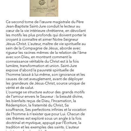
Ce second tome de l’œuvre magistrale du Père
Jean-Baptiste Saint-Jure conduit le lecteur au
cœur de la vie intérieure chrétienne, en dévoilant
les motifs les plus profonds qui doivent porter le
croyant à connaître et aimer Notre-Seigneur
Jésus-Christ. L’auteur, maître de vie spirituelle au
sein de la Compagnie de Jésus, aborde avec
rigueur les racines mêmes de la relation de l’âme
avec son Dieu, en montrant comment la
connaissance véritable du Christ est à la fois
lumière, transformation et union. Saint-Jure
expose d’abord la pauvreté spirituelle de
l’homme laissé à lui-même, son ignorance et les
causes de cet aveuglement, avant de déployer
les grandeurs de Jésus-Christ, source unique de
vérité et de salut.
L’ouvrage se structure autour des grands motifs
de l’amour envers le Sauveur : la beauté divine,
les bienfaits reçus de Dieu, l’Incarnation, la
Rédemption, la fraternité du Christ, Sa
souffrance, Ses perfections infinies et la vocation
de l’homme à n’exister que pour Lui. Chacun de
ces thèmes est exploré sous un angle à la fois
doctrinal et mystique, appuyé par l’Écriture, la
tradition et les exemples des saints. L’auteur