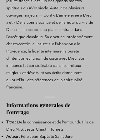
jésuite français, est l’un des grands maîtres
spirituels du XVIIᵉ siècle. Auteur de plusieurs
ouvrages majeurs — dont « L’âme élevée à Dieu
» et « De la connaissance et de l’amour du Fils de
Dieu » — il occupe une place centrale dans
l’ascétique classique. Sa doctrine, profondément
christocentrique, insiste sur l’abandon à la
Providence, la fidélité intérieure, la pureté
d’intention et l’union du cœur avec Dieu. Son
influence fut considérable dans les milieux
religieux et dévots, et ses écrits demeurent
aujourd’hui des références de la spiritualité
française.
Informations générales de
l'ouvrage
Titre :
De la connaissance et de l'amour du Fils de
Dieu N. S. Jésus-Christ – Tome 2
Auteur :
Père Jean-Baptiste Saint-Jure