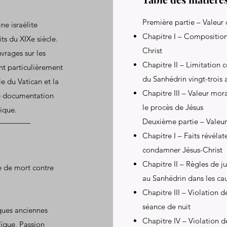
Première partie – Valeur
ne israélite
Chapitre I – Compositio
ts du XIXe siècle.
Christ
vrages sur les
Chapitre II – Limitation
ont particulièrement
du Sanhédrin vingt-trois 
le du Vatican et la
Chapitre III – Valeur mor
ne documentation
le procès de Jésus
ique.
Deuxième partie – Valeur
Chapitre I – Faits révélat
condamner Jésus-Christ
Chapitre II – Règles de j
e de mort contre
au Sanhédrin dans les cau
Chapitre III – Violation d
séance de nuit
iques anciennes
Chapitre IV – Violation de
aïque, Passion