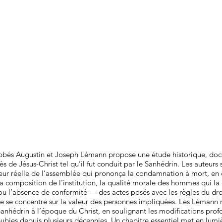
bés Augustin et Joseph Lémann propose une étude historique, doct
s de Jésus-Christ tel qu’il fut conduit par le Sanhédrin. Les auteurs 
leur réelle de l’assemblée qui prononça la condamnation à mort, en
a composition de l’institution, la qualité morale des hommes qui l
u l’absence de conformité — des actes posés avec les règles du dro
e se concentre sur la valeur des personnes impliquées. Les Lémann r
anhédrin à l’époque du Christ, en soulignant les modifications prof
ubies depuis plusieurs décennies. Un chapitre essentiel met en lumiè