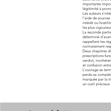
importante imposé
légitimité à pro
Les auteurs s’int
l’aide de sources
intérêt ou hostili
les plus vigoureu
La seconde parti
déterminé d’avanc
rappellent les règ
normalement respe
Deux chapitres di
prescriptions fur
verdict, incohére
et confusion entr
L’ouvrage se ter
perdu sa compéte
marquée par la t
un outil précieux