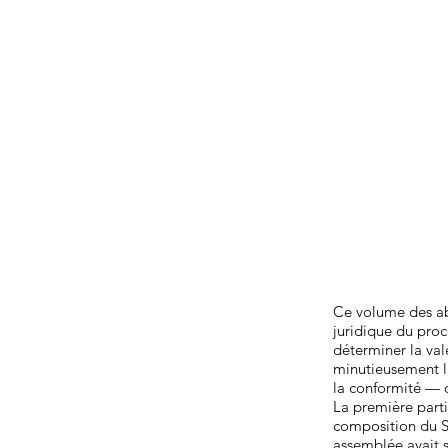
Ce volume des ab
juridique du procè
déterminer la va
minutieusement l
la conformité — o
La première parti
composition du S
assemblée avait s