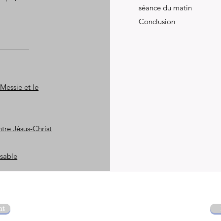
séance du matin
Conclusion
Messie et le
tre Jésus-Christ
ssable
nt