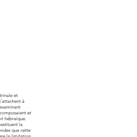
rinale et
s’attachent à
 examinant
a composaient et
it hébraïque.
estituent la
ondes que cette
re la limitation