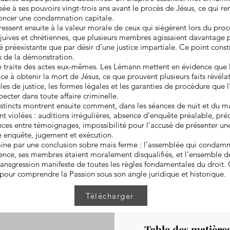
e à ses pouvoirs vingt-trois ans avant le procès de Jésus, ce qui r
noncer une condamnation capitale.
éressent ensuite à la valeur morale de ceux qui siégèrent lors du procè
 juives et chrétiennes, que plusieurs membres agissaient davantage 
té préexistante que par désir d’une justice impartiale. Ce point const
x de la démonstration.
e traite des actes eux-mêmes. Les Lémann mettent en évidence que l
e à obtenir la mort de Jésus, ce que prouvent plusieurs faits révélate
les de justice, les formes légales et les garanties de procédure que l’
cter dans toute affaire criminelle.
stincts montrent ensuite comment, dans les séances de nuit et du ma
ent violées : auditions irrégulières, absence d’enquête préalable, pré
nces entre témoignages, impossibilité pour l’accusé de présenter une
e enquête, jugement et exécution.
mine par une conclusion sobre mais ferme : l’assemblée qui condamn
nce, ses membres étaient moralement disqualifiés, et l’ensemble de
ransgression manifeste de toutes les règles fondamentales du droit.
 pour comprendre la Passion sous son angle juridique et historique.
Télécharger
Table des matière