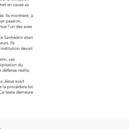
emet en cause sa
s. Ils montrent, à
par passion,
itue l’un des axes
e Sanhédrin était
urs. Ils
institution devait
tin, ces
cipitation du
 défense réelle,
a Jésus avait
 la procédure fut
 Ce texte demeure
s