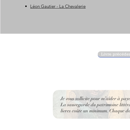
Léon Gautier - La Chevalerie
Livre précéde
Je vous sollicite pour m’aider à pay
La sauvegarde du patrimoine littérai
livres coûte un minimum. Chaque don