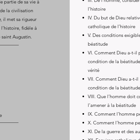
III. De l’homme, consid
de partie de sa vie à
l’histoire
de la civilisation
IV. Du but de Dieu relat
e
, il met sa rigueur
catholique de l’histoire
’histoire, fidèle à
V. Des conditions exigibl
 saint Augustin.
béatitude
VI. Comment Dieu a-t-il 
condition de la béatitude
vérité
VII. Comment Dieu a-t-il
condition de la béatitude
VIII. Que l’homme doit c
l’amener à la béatitude
IX. Comment l’homme peut-
e
X. Comment l’homme peut
XI. De la guerre et des au