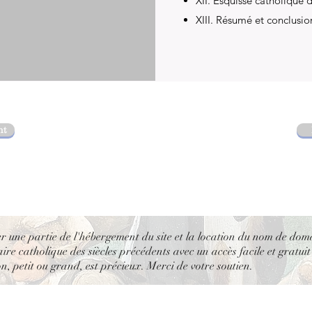
XII. Esquisse catholique d
XIII. Résumé et conclusio
nt
er une partie de l'hébergement du site et la location du nom de dom
re catholique des siècles précédents avec un accès facile et gratuit
, petit ou grand, est précieux. Merci de votre soutien.