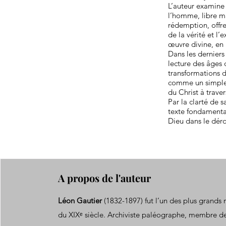
L’auteur examine 
l’homme, libre ma
rédemption, offre
de la vérité et l
œuvre divine, en 
Dans les derniers
lecture des âges 
transformations d
comme un simple 
du Christ à traver
Par la clarté de 
texte fondamental
Dieu dans le dér
A propos de l'auteur
Léon Gautier
(1832-1897) fut l’un des plus grands 
du XIXᵉ siècle. Archiviste paléographe, membre d