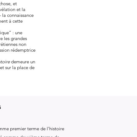
chose, et
élation et la
— la connaissance
ment à cette
lique” : une
re les grandes
hrétiennes non
ssion rédemptrice
stoire
demeure un
et sur la place de
s
omme premier terme de l’histoire