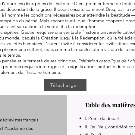
d’abord les deux pôles de l’histoire : Dieu, premier terme de toute 
is dépendant de la grâce. Il décrit ensuite comment Dieu, par la rév
 à l’homme les conditions nécessaires pour atteindre la béatitude 
’exemption du péché. Mais encore faut-il que l’homme coopère libre
unissant son action à la vérité et à la rédemption.
 chapitres, Gautier esquisse une véritable “histoire universelle catho
du monde, depuis la Création jusqu’à la Rédemption, où la foi éclai
es sociétés humaines. L’auteur invite à considérer les civilisations c
phénomène culturel, mais comme la manifestation visible de la mi
s le temps.
sa pensée et la fermeté de ses principes,
Définition catholique de l’hi
 pour quiconque s’interroge sur la signification spirituelle du passé 
oulement de l’histoire humaine.
Télécharger
Table des matière
I. Point de départ
médiévistes français
II. De Dieu, considéré c
e l’Académie des