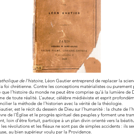
atholique de l’histoire
, Léon Gautier entreprend de replacer la scien
la foi chrétienne. Contre les conceptions matérialistes ou purement 
e que l’histoire du monde ne peut être comprise qu’à la lumière de 
ime de toute réalité. L’auteur, célèbre médiéviste et esprit profondé
ncilier la méthode de l’historien avec la vérité de la théologie.
Gautier, est le récit du dessein de Dieu sur l’humanité : la chute de l
re de l’Église et le progrès spirituel des peuples y forment une tra
 loin d’être fortuit, participe à un plan divin orienté vers la béatit
, les révolutions et les fléaux ne sont pas de simples accidents : ils s
se, au bien supérieur voulu par la Providence.