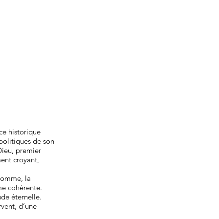
ce historique
politiques de son
Dieu, premier
ment croyant,
’homme, la
me cohérente.
ude éternelle.
ervent, d’une