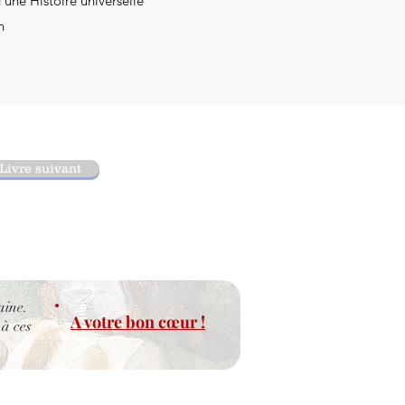
’une Histoire universelle
n
Livre suivant
aine.
A votre bon cœur !
 à ces