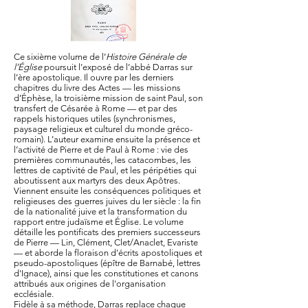
Ce sixième volume de l’
Histoire Générale de
l’Église
poursuit l’exposé de l’abbé Darras sur
l’ère apostolique. Il ouvre par les derniers
chapitres du livre des Actes — les missions
d’Éphèse, la troisième mission de saint Paul, son
transfert de Césarée à Rome — et par des
rappels historiques utiles (synchronismes,
paysage religieux et culturel du monde gréco-
romain). L’auteur examine ensuite la présence et
l’activité de Pierre et de Paul à Rome : vie des
premières communautés, les catacombes, les
lettres de captivité de Paul, et les péripéties qui
aboutissent aux martyrs des deux Apôtres.
Viennent ensuite les conséquences politiques et
religieuses des guerres juives du Ier siècle : la fin
de la nationalité juive et la transformation du
rapport entre judaïsme et Église. Le volume
détaille les pontificats des premiers successeurs
de Pierre — Lin, Clément, Clet/Anaclet, Evariste
— et aborde la floraison d'écrits apostoliques et
pseudo-apostoliques (épître de Barnabé, lettres
d'Ignace), ainsi que les constitutiones et canons
attribués aux origines de l'organisation
ecclésiale.
Fidèle à sa méthode, Darras replace chaque