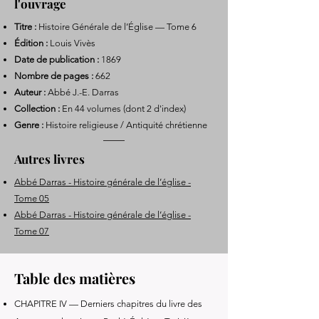
l'ouvrage
Titre :
Histoire Générale de l’Église — Tome 6
Édition :
Louis Vivès
Date de publication :
1869
Nombre de pages :
662
Auteur :
Abbé J.-E. Darras
Collection :
En 44 volumes (dont 2 d'index)
Genre :
Histoire religieuse / Antiquité chrétienne
Autres livres
Abbé Darras - Histoire générale de l’église -
Tome 05
Abbé Darras - Histoire générale de l’église -
Tome 07
Table des matières
CHAPITRE IV — Derniers chapitres du livre des