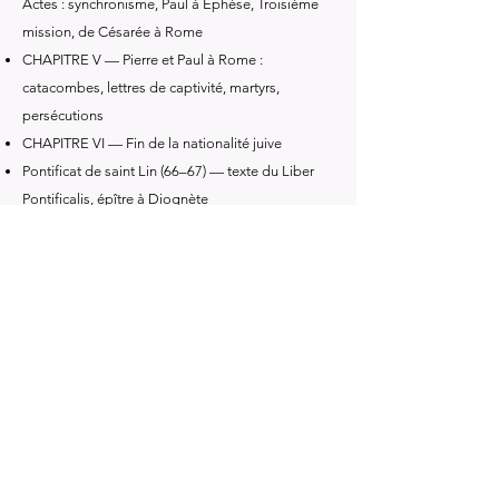
Actes : synchronisme, Paul à Éphèse, Troisième
mission, de Césarée à Rome
CHAPITRE V — Pierre et Paul à Rome :
catacombes, lettres de captivité, martyrs,
persécutions
CHAPITRE VI — Fin de la nationalité juive
Pontificat de saint Lin (66–67) — texte du Liber
Pontificalis, épître à Diognète
Pontificat de saint Clément I (67–76) — schisme
de Corinthe, siège de Jérusalem, épître de
Barnabé, œuvres de Denys l'Aréopagite
CHAPITRE VII — Fin du siècle apostolique :
Pontificats de Clet, Anaclet, Evariste ; épîtres
d'Ignace ; troisième persécution
CHAPITRE VIII — Constitutions et canons
apostoliques : discussion critique et analyse
Livre précédent