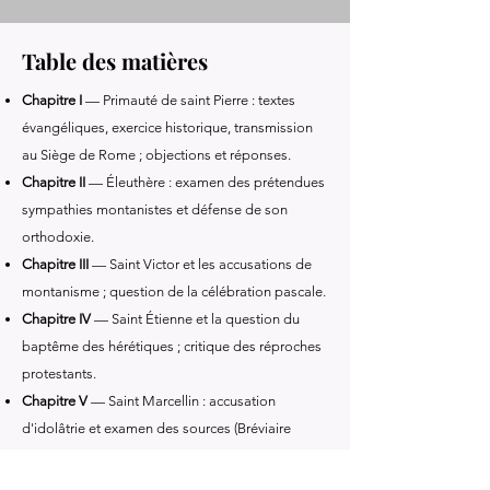
Table des matières
Chapitre I
— Primauté de saint Pierre : textes
évangéliques, exercice historique, transmission
au Siège de Rome ; objections et réponses.
Chapitre II
— Éleuthère : examen des prétendues
sympathies montanistes et défense de son
orthodoxie.
Chapitre III
— Saint Victor et les accusations de
montanisme ; question de la célébration pascale.
Chapitre IV
— Saint Étienne et la question du
baptême des hérétiques ; critique des réproches
protestants.
Chapitre V
— Saint Marcellin : accusation
d'idolâtrie et examen des sources (Bréviaire
romain, Liber Pontificalis, actes conciliaires).
Chapitre VI
— Qui a présidé Nicée ? Rôle de