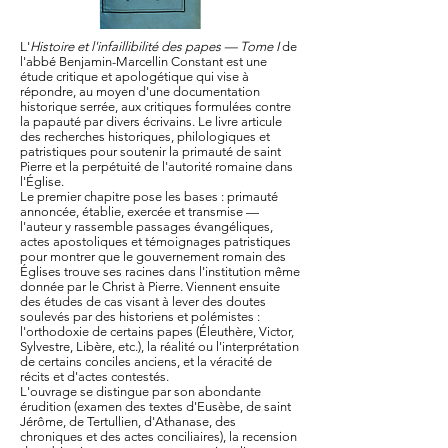
L'
Histoire et l'infaillibilité des papes — Tome I
de
l'abbé Benjamin-Marcellin Constant est une
étude critique et apologétique qui vise à
répondre, au moyen d'une documentation
historique serrée, aux critiques formulées contre
la papauté par divers écrivains. Le livre articule
des recherches historiques, philologiques et
patristiques pour soutenir la primauté de saint
Pierre et la perpétuité de l'autorité romaine dans
l'Église.
Le premier chapitre pose les bases : primauté
annoncée, établie, exercée et transmise —
l'auteur y rassemble passages évangéliques,
actes apostoliques et témoignages patristiques
pour montrer que le gouvernement romain des
Églises trouve ses racines dans l'institution même
donnée par le Christ à Pierre. Viennent ensuite
des études de cas visant à lever des doutes
soulevés par des historiens et polémistes :
l'orthodoxie de certains papes (Éleuthère, Victor,
Sylvestre, Libère, etc.), la réalité ou l'interprétation
de certains conciles anciens, et la véracité de
récits et d'actes contestés.
L'ouvrage se distingue par son abondante
érudition (examen des textes d'Eusèbe, de saint
Jérôme, de Tertullien, d'Athanase, des
chroniques et des actes conciliaires), la recension