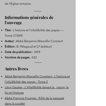
de l'Église romaine.
Informations générales de
l'ouvrage
Titre :
L'histoire et l'infaillibilité des papes —
Tome I (1859)
Auteur :
Abbé Benjamin-Marcellin Constant
Édition :
B. Pélagaud et Cᵉ (éditeur)
Date de publication :
1859
Nombre de pages :
433
Autres livres
Abbé Benjamin-Marcellin Constant - L'histoire et
l'infaillibilité des papes - Tome 2
Léon Gautier - L'Infaillibilité devant la raison, la
foi et l'histoire
Abbé François Fournier - Rôle de la papauté
dans la société