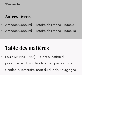
XVe siècle
Autres livres
Amédée Gabourd - Histoire de France - Tome 8
Amédée Gabourd - Histoire de France - Tome 10
Table des matières
Louis XI (1461–1483) — Consolidation du
pouvoir royal, fin du féodalisme, guerre contre
Charles le Téméraire, mort du duc de Bourgogne.
Charles VIII (1483–1498) — Régence d’Anne de
Beaujeu, États généraux de Tours, guerres
d’Italie, conquête de Naples, mort du roi.
Louis XII (1498–1515) — Réformes intérieures,
guerres d’Italie, Ligue de Cambrai, concile de
Pise, batailles de Ravenne et d’Agnadel, mort du
roi.