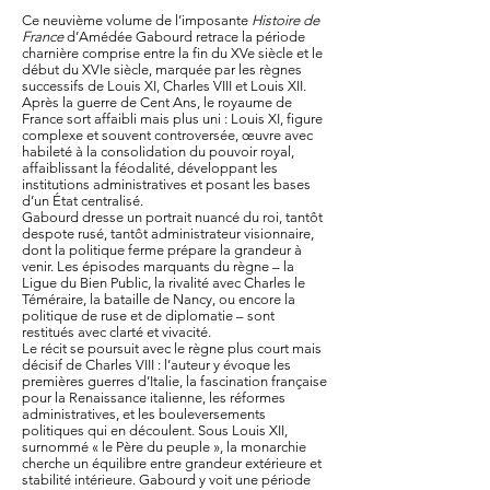
Ce neuvième volume de l’imposante
Histoire de
France
d’Amédée Gabourd retrace la période
charnière comprise entre la fin du XVe siècle et le
début du XVIe siècle, marquée par les règnes
successifs de Louis XI, Charles VIII et Louis XII.
Après la guerre de Cent Ans, le royaume de
France sort affaibli mais plus uni : Louis XI, figure
complexe et souvent controversée, œuvre avec
habileté à la consolidation du pouvoir royal,
affaiblissant la féodalité, développant les
institutions administratives et posant les bases
d’un État centralisé.
Gabourd dresse un portrait nuancé du roi, tantôt
despote rusé, tantôt administrateur visionnaire,
dont la politique ferme prépare la grandeur à
venir. Les épisodes marquants du règne – la
Ligue du Bien Public, la rivalité avec Charles le
Téméraire, la bataille de Nancy, ou encore la
politique de ruse et de diplomatie – sont
restitués avec clarté et vivacité.
Le récit se poursuit avec le règne plus court mais
décisif de Charles VIII : l’auteur y évoque les
premières guerres d’Italie, la fascination française
pour la Renaissance italienne, les réformes
administratives, et les bouleversements
politiques qui en découlent. Sous Louis XII,
surnommé « le Père du peuple », la monarchie
cherche un équilibre entre grandeur extérieure et
stabilité intérieure. Gabourd y voit une période