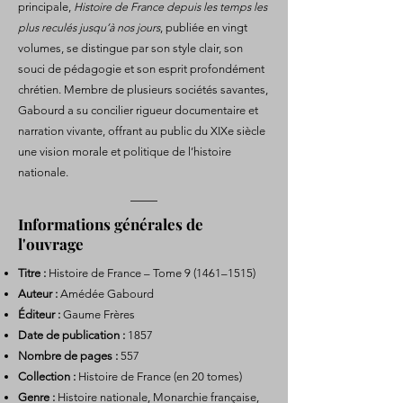
principale,
Histoire de France depuis les temps les
plus reculés jusqu’à nos jours
, publiée en vingt
volumes, se distingue par son style clair, son
souci de pédagogie et son esprit profondément
chrétien. Membre de plusieurs sociétés savantes,
Gabourd a su concilier rigueur documentaire et
narration vivante, offrant au public du XIXe siècle
une vision morale et politique de l’histoire
nationale.
Informations générales de
l'ouvrage
Titre :
Histoire de France – Tome 9 (1461–1515)
Auteur :
Amédée Gabourd
Éditeur :
Gaume Frères
Date de publication :
1857
Nombre de pages :
557
Collection :
Histoire de France (en 20 tomes)
Genre :
Histoire nationale, Monarchie française,