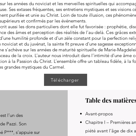
e sur les années du noviciat et les merveilles spirituelles qui accomp
use. Ses extases fréquentes, ses entretiens mystiques et ses visions c
nt purifiée et unie au Christ. Loin de toute illusion, ces phénomènes
supérieurs et confirmés par les événements.
rit aussi les dons particuliers dont elle fut favorisée : prophétie, d
ce des âmes et perception des réalités de l’au-delà. Ces grâces ext
une humilité profonde et d’un zèle constant pour la perfection reli
oviciat et du juvénat, la sainte fit preuve d’une sagesse exceptionn
e s’achève sur les années de maturité spirituelle de Marie-Magdelei
ceau de la croix. L’auteur nous introduit dans l’intimité d’une âme o
ion à la Passion du Christ. L’ensemble offre un tableau fidèle, à la fo
des grandes mystiques du Carmel.
Télécharger
Table des matière
Avant-propos
 est l’un des
Chapitre I – Premières an
de Pazzi. Son
piété avant l’âge de dix 
bé P***, s’appuie sur