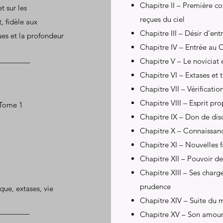
Chapitre II – Première c
t sur les
reçues du ciel
, fidèle aux
Chapitre III – Désir d’en
ues et la profondeur
Chapitre IV – Entrée au C
Chapitre V – Le noviciat e
Chapitre VI – Extases et 
Chapitre VII – Vérificatio
Chapitre VIII – Esprit pr
 Tome 1
Chapitre IX – Don de di
Chapitre X – Connaissance
Chapitre XI – Nouvelles f
Chapitre XII – Pouvoir de
Chapitre XIII – Ses charg
prudence
ue, extases, vie
Chapitre XIV – Suite du 
Chapitre XV – Son amour d