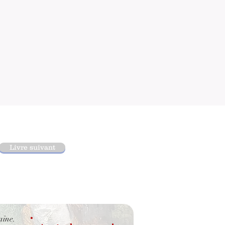
Livre suivant
aine.