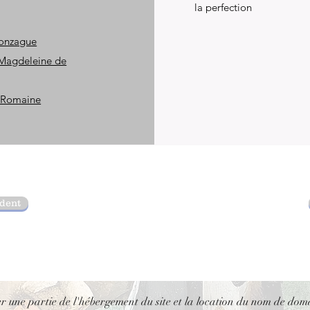
la perfection
Gonzague
e-Magdeleine de
e Romaine
édent
er une partie de l'hébergement du site et la location du nom de dom