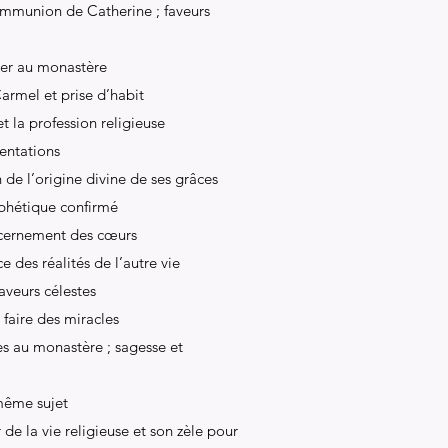
ommunion de Catherine ; faveurs
trer au monastère
armel et prise d’habit
t la profession religieuse
tentations
n de l’origine divine de ses grâces
ophétique confirmé
scernement des cœurs
 des réalités de l’autre vie
aveurs célestes
 faire des miracles
es au monastère ; sagesse et
même sujet
e la vie religieuse et son zèle pour