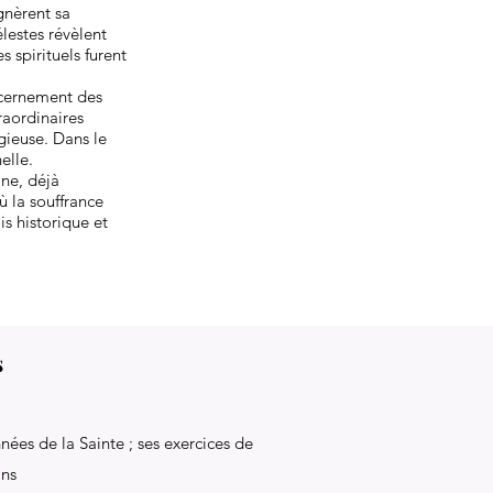
agnèrent sa
élestes révèlent
 spirituels furent
iscernement des
raordinaires
gieuse. Dans le
elle.
ne, déjà
ù la souffrance
is historique et
s
nées de la Sainte ; ses exercices de
ans