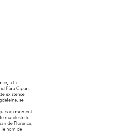
nce, à la
nd Père Cipari,
tte existence
gdeleine, se
reçues au moment
le manifeste le
ean de Florence,
us le nom de