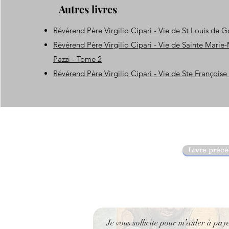
Autres livres
Révérend Père Virgilio Cipari - Vie de St Louis de 
Révérend Père Virgilio Cipari - Vie de Sainte Mari
Pazzi - Tome 2
Révérend Père Virgilio Cipari - Vie de Ste François
Livre préc
Je vous sollicite pour m’aider à pay