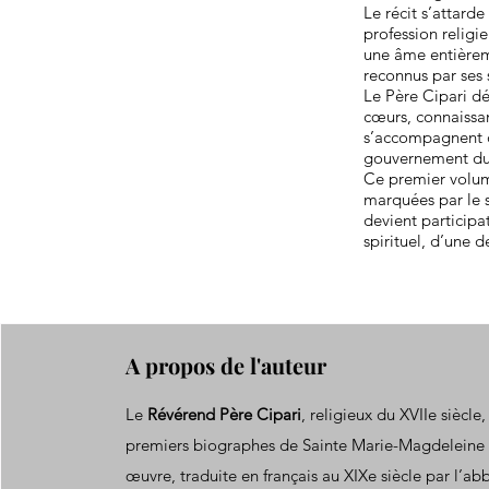
Le récit s’attard
profession religie
une âme entièreme
reconnus par ses 
Le Père Cipari déc
cœurs, connaissan
s’accompagnent d’
gouvernement du n
Ce premier volum
marquées par le s
devient participat
spirituel, d’une 
A propos de l'auteur
Le
Révérend Père Cipari
, religieux du XVIIe siècle,
premiers biographes de Sainte Marie-Magdeleine 
œuvre, traduite en français au XIXe siècle par l’ab