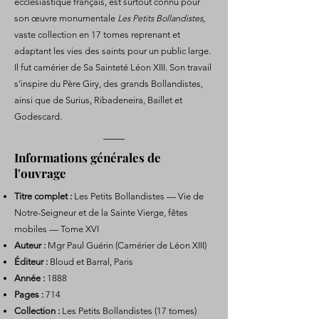
ecclésiastique français, est surtout connu pour
son œuvre monumentale
Les Petits Bollandistes
,
vaste collection en 17 tomes reprenant et
adaptant les vies des saints pour un public large.
Il fut camérier de Sa Sainteté Léon XIII. Son travail
s’inspire du Père Giry, des grands Bollandistes,
ainsi que de Surius, Ribadeneira, Baillet et
Godescard.
Informations générales de
l'ouvrage
Titre complet :
Les Petits Bollandistes — Vie de
Notre-Seigneur et de la Sainte Vierge, fêtes
mobiles — Tome XVI
Auteur :
Mgr Paul Guérin (Camérier de Léon XIII)
Éditeur :
Bloud et Barral, Paris
Année :
1888
Pages :
714
Collection :
Les Petits Bollandistes (17 tomes)