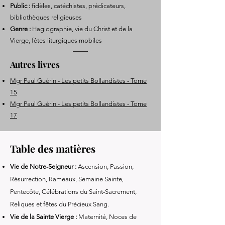
Public :
fidèles, catéchistes, prédicateurs,
bibliothèques religieuses
Genre :
Hagiographie, vie du Christ et de la
Vierge, fêtes liturgiques mobiles
Autres livres
Mgr Paul Guérin - Les petits Bollandistes - Tome
15
Mgr Paul Guérin - Les petits Bollandistes - Tome
17
Table des matières
Vie de Notre-Seigneur :
Ascension, Passion,
Résurrection, Rameaux, Semaine Sainte,
Pentecôte, Célébrations du Saint-Sacrement,
Reliques et fêtes du Précieux Sang.
Vie de la Sainte Vierge :
Maternité, Noces de