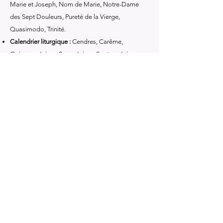
Marie et Joseph, Nom de Marie, Notre-Dame
des Sept Douleurs, Pureté de la Vierge,
Quasimodo, Trinité.
Calendrier liturgique :
Cendres, Carême,
Quinquagésime, Sexagésime, Septuagésime,
Quatre-Temps, fêtes mobiles de l’Avent et de
l’Épiphanie, fêtes post-Pâques.
Méditations et discours :
Explications sur les
mystères et les fêtes, indications pour la
prédication et la catéchèse.
Livre précédent
Livre suivant