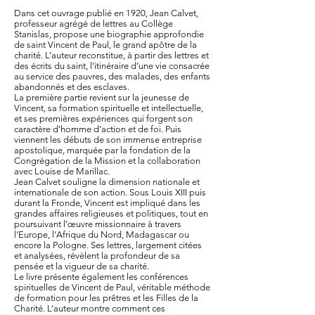
Dans cet ouvrage publié en 1920, Jean Calvet,
professeur agrégé de lettres au Collège
Stanislas, propose une biographie approfondie
de saint Vincent de Paul, le grand apôtre de la
charité. L’auteur reconstitue, à partir des lettres et
des écrits du saint, l’itinéraire d’une vie consacrée
au service des pauvres, des malades, des enfants
abandonnés et des esclaves.
La première partie revient sur la jeunesse de
Vincent, sa formation spirituelle et intellectuelle,
et ses premières expériences qui forgent son
caractère d’homme d’action et de foi. Puis
viennent les débuts de son immense entreprise
apostolique, marquée par la fondation de la
Congrégation de la Mission et la collaboration
avec Louise de Marillac.
Jean Calvet souligne la dimension nationale et
internationale de son action. Sous Louis XIII puis
durant la Fronde, Vincent est impliqué dans les
grandes affaires religieuses et politiques, tout en
poursuivant l’œuvre missionnaire à travers
l’Europe, l’Afrique du Nord, Madagascar ou
encore la Pologne. Ses lettres, largement citées
et analysées, révèlent la profondeur de sa
pensée et la vigueur de sa charité.
Le livre présente également les conférences
spirituelles de Vincent de Paul, véritable méthode
de formation pour les prêtres et les Filles de la
Charité. L’auteur montre comment ces