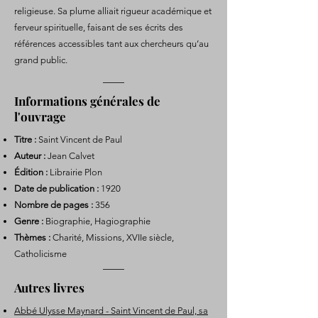
religieuse. Sa plume alliait rigueur académique et
ferveur spirituelle, faisant de ses écrits des
références accessibles tant aux chercheurs qu’au
grand public.
Informations générales de
l'ouvrage
Titre :
Saint Vincent de Paul
Auteur :
Jean Calvet
Édition :
Librairie Plon
Date de publication :
1920
Nombre de pages :
356
Genre :
Biographie, Hagiographie
Thèmes :
Charité, Missions, XVIIe siècle,
Catholicisme
Autres livres
Abbé Ulysse Maynard - Saint Vincent de Paul, sa