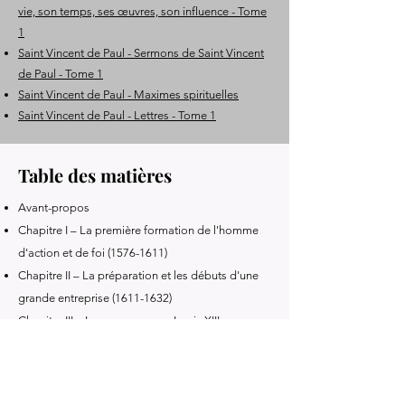
vie, son temps, ses œuvres, son influence - Tome
1
Saint Vincent de Paul - Sermons de Saint Vincent
de Paul - Tome 1
Saint Vincent de Paul - Maximes spirituelles
Saint Vincent de Paul - Lettres - Tome 1
Table des matières
Avant-propos
Chapitre I – La première formation de l'homme
d'action et de foi
(1576-1611)
Chapitre II – La préparation et les débuts d'une
grande entreprise
(1611-1632)
Chapitre III – Les œuvres sous Louis XIII
Chapitre IV – Étude des lettres
(1625-1643)
Chapitre V – Le rôle national de saint Vincent de
Paul
(1643-1653)