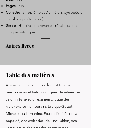
Pages :
719
Collection :
Troisième et Dernière Encyclopédie
Théologique (Tome 66)
Genre :
Histoire, controverses, réhabilitation,
critique historique
Autres livres
Table des matières
Analyse et réhabilitation des institutions,
personnages et faits historiques dénaturés ou
calomniés, avec un examen critique des
historiens contemporains tels que Guizot,
Michelet ou Lamartine. Étude détaillée de la
papauté, des croisades, de l'Inquisition, des
Templiers et des grandes controverses