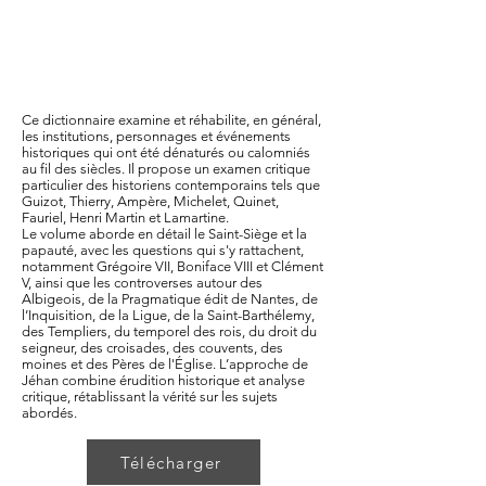
Ce dictionnaire examine et réhabilite, en général,
les institutions, personnages et événements
historiques qui ont été dénaturés ou calomniés
au fil des siècles. Il propose un examen critique
particulier des historiens contemporains tels que
Guizot, Thierry, Ampère, Michelet, Quinet,
Fauriel, Henri Martin et Lamartine.
Le volume aborde en détail le Saint-Siège et la
papauté, avec les questions qui s'y rattachent,
notamment Grégoire VII, Boniface VIII et Clément
V, ainsi que les controverses autour des
Albigeois, de la Pragmatique édit de Nantes, de
l’Inquisition, de la Ligue, de la Saint-Barthélemy,
des Templiers, du temporel des rois, du droit du
seigneur, des croisades, des couvents, des
moines et des Pères de l'Église. L’approche de
Jéhan combine érudition historique et analyse
critique, rétablissant la vérité sur les sujets
abordés.
Télécharger