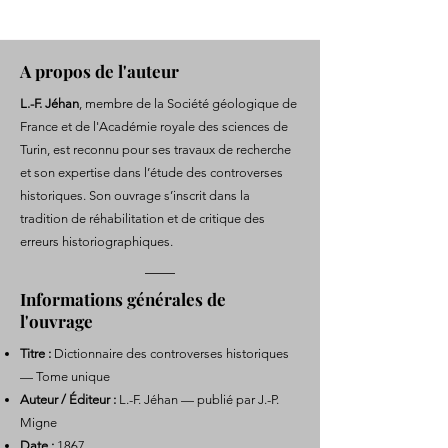
A propos de l'auteur
L.-F. Jéhan
, membre de la Société géologique de
France et de l'Académie royale des sciences de
Turin, est reconnu pour ses travaux de recherche
et son expertise dans l’étude des controverses
historiques. Son ouvrage s’inscrit dans la
tradition de réhabilitation et de critique des
erreurs historiographiques.
Informations générales de
l'ouvrage
Titre :
Dictionnaire des controverses historiques
— Tome unique
Auteur / Éditeur :
L.-F. Jéhan — publié par J.-P.
Migne
Date :
1867