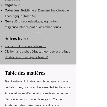
Pages :
635
Collection :
Troisième et Dernière Encyclopédie
Théologique (Tome 64)
Genre :
Droit ecclésiastique, législation
religieuse, études pratiques et théoriques
Autres livres
Cours de droit canon - Tome 1
Dictionnaire alphabétique, théorique et pratique
de droit ecclésiastique - Tome 2
Table des matières
Traité exhaustif du droit ecclésiastique, abordant
les fabriques, hospices, bureaux de bienfaisance,
écoles et salles d’asile, ainsi que tous les aspects
des lois en rapport avec la religion. Contient
également des mémoires sur le droit civil