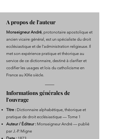
A propos de l'auteur
Monseigneur André
, protonotaire apostolique et
ancien vicaire général, est un spécialiste du droit
ecclésiastique et de l’administration religieuse. Il
met son expérience pratique et théorique au
service de ce dictionnaire, destiné à clarifier et
codifier les usages et lois du catholicisme en
France au XIXe siècle.
Informations générales de
l'ouvrage
Titre :
Dictionnaire alphabétique, théorique et
pratique de droit ecclésiastique — Tome 1
Auteur / Éditeur :
Monseigneur André — publié
par J.-P. Migne
Date :
1873