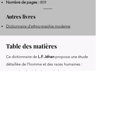
Nombre de pages :
809
Autres livres
Dictionnaire d'ethnographie moderne
Table des matières
Ce dictionnaire de
L.F. Jéhan
propose une étude
détaillée de l’homme et des races humaines :
anatomie, physiologie, psychologie et
ethnologie. L’ouvrage explore les facultés
intellectuelles et morales de l’homme, les débats
sur l’origine et l’unité de l’espèce humaine, tout
en réfutant les théories matérialistes, panthéistes
et rationalistes. Richement illustré, il se veut une
réponse scientifique et théologique aux
doctrines de son temps.