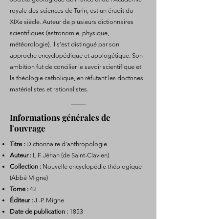
royale des sciences de Turin, est un érudit du
XIXe siècle. Auteur de plusieurs dictionnaires
scientifiques (astronomie, physique,
météorologie), il s’est distingué par son
approche encyclopédique et apologétique. Son
ambition fut de concilier le savoir scientifique et
la théologie catholique, en réfutant les doctrines
matérialistes et rationalistes.
Informations générales de
l'ouvrage
Titre :
Dictionnaire d’anthropologie
Auteur :
L.F. Jéhan (de Saint-Clavien)
Collection :
Nouvelle encyclopédie théologique
(Abbé Migne)
Tome :
42
Éditeur :
J.-P. Migne
Date de publication :
1853