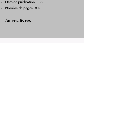
Date de publication :
1853
Nombre de pages :
807
Autres livres
Table des matières
Dictionnaire liturgique, historique et théorique de
plain-chant et de musique d’église au Moyen
Âge et dans les temps modernes, rédigé par
Joseph d’Ortigue et publié dans la Nouvelle
encyclopédie théologique de l’abbé Migne.
Livre précédent