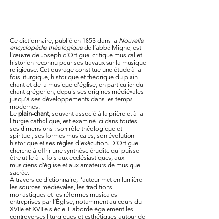
Ce dictionnaire, publié en 1853 dans la
Nouvelle
encyclopédie théologique
de l’abbé Migne, est
l’œuvre de Joseph d’Ortigue, critique musical et
historien reconnu pour ses travaux sur la musique
religieuse. Cet ouvrage constitue une étude à la
fois liturgique, historique et théorique du plain-
chant et de la musique d’église, en particulier du
chant grégorien, depuis ses origines médiévales
jusqu’à ses développements dans les temps
modernes.
Le
plain-chant
, souvent associé à la prière et à la
liturgie catholique, est examiné ici dans toutes
ses dimensions : son rôle théologique et
spirituel, ses formes musicales, son évolution
historique et ses règles d’exécution. D’Ortigue
cherche à offrir une synthèse érudite qui puisse
être utile à la fois aux ecclésiastiques, aux
musiciens d’église et aux amateurs de musique
sacrée.
À travers ce dictionnaire, l’auteur met en lumière
les sources médiévales, les traditions
monastiques et les réformes musicales
entreprises par l’Église, notamment au cours du
XVIIe et XVIIIe siècle. Il aborde également les
controverses liturgiques et esthétiques autour de