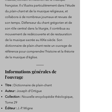
française. Il s’illustra particulièrement dans l’étude
du
plain-chant
et de la musique religieuse, et
collabora à de nombreux journaux et revues de
son temps. Défenseur du chant grégorien et de
son rôle central dans la liturgie, il contribua au
mouvement de redécouverte et de restauration
de la musique sacrée au XIXe siècle. Son
dictionnaire de plain-chant reste un ouvrage de
référence pour comprendre l’histoire et la théorie
de la musique d’église.
Informations générales de
l'ouvrage
Titre :
Dictionnaire de plain-chant
Auteur :
Joseph d'Ortigue
Collection :
Nouvelle encyclopédie théologique,
Tome 29
Éditeur :
J.-P. Migne