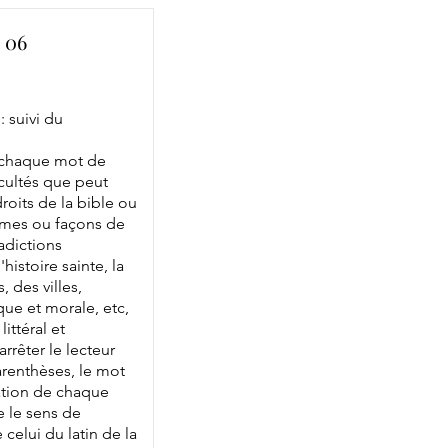
 06
: suivi du
e chaque mot de
icultés que peut
roits de la bible ou
ïsmes ou façons de
radictions
histoire sainte, la
des villes,
que et morale, etc,
ittéral et
rrêter le lecteur
parenthèses, le mot
cation de chaque
e le sens de
 celui du latin de la