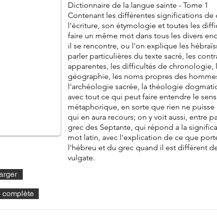
Dictionnaire de la langue sainte - Tome 1
Contenant les différentes significations d
l'écriture, son étymologie et toutes les diff
faire un même mot dans tous les divers end
il se rencontre, ou l'on explique les hébra
parler particulières du texte sacré, les cont
apparentes, les difficultés de chronologie, l'
géographie, les noms propres des hommes, 
l'archéologie sacrée, la théologie dogmati
avec tout ce qui peut faire entendre le sens l
métaphorique, en sorte que rien ne puisse a
qui en aura recours; on y voit aussi, entre 
grec des Septante, qui répond a la signifi
mot latin, avec l'explication de ce que port
l'hébreu et du grec quand il est différent de
vulgate.
arger
he complète