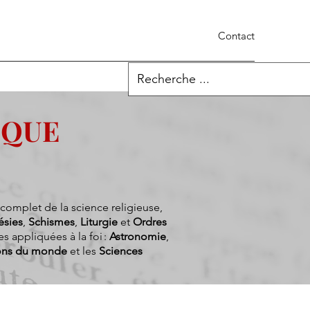
Contact
IQUE
omplet de la science religieuse,
ésies
,
Schismes
,
Liturgie
et
Ordres
s appliquées à la foi :
Astronomie
,
ions du monde
et les
Sciences