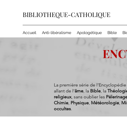
BIBLIOTHEQUE-CATHOLIQUE
Accueil
Anti-libéralisme
Apologétique
Bible
Bi
ENC
La première série de l’Encyclopédie
allant de l’
âme
, la
Bible
, la
Théologi
religieux
, sans oublier les
Pélerinag
Chimie
,
Physique
,
Météorologie
,
Mi
occultes
.