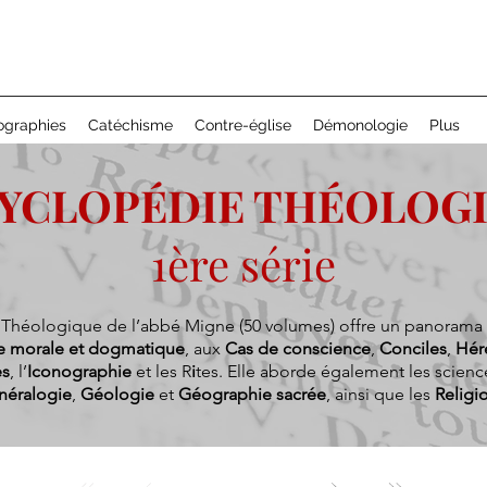
ographies
Catéchisme
Contre-église
Démonologie
Plus
YCLOPÉDIE THÉOLOG
1ère série
 Théologique de l’abbé Migne (50 volumes) offre un panorama c
e morale et dogmatique
, aux
Cas de conscience
,
Conciles
,
Hér
es
, l’
Iconographie
et les R
i
tes. Elle aborde également les science
néralogie
,
Géologie
et
Géographie sacrée
, ainsi que les
Relig