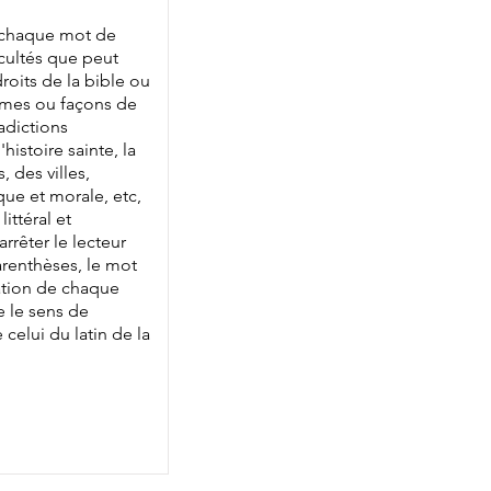
e chaque mot de
icultés que peut
roits de la bible ou
ïsmes ou façons de
radictions
histoire sainte, la
des villes,
que et morale, etc,
ittéral et
rrêter le lecteur
parenthèses, le mot
cation de chaque
e le sens de
 celui du latin de la