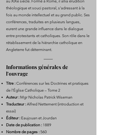
au XIXe siècle. Formé à Rome, il allia érudition
théologique et souci pastoral, s’adressant à la
fois au monde intellectuel et au grand public. Ses
conférences, traduites en plusieurs langues,
eurent une grande influence dans le dialogue
entre protestants et catholiques. Son rôle dans le
rétablissement de la hiérarchie catholique en
Angleterre fut déterminant.
Informations générales de
l'ouvrage
Titre :
Conférences sur les Doctrines et pratiques
de l'Église Catholique – Tome 2
Auteur :
Mgr Nicholas Patrick Wiseman
Traducteur :
Alfred Nettement (introduction et
essai)
Éditeur :
Eaujouan et Jourdan
Date de publication :
1889
Nombre de pages :
560