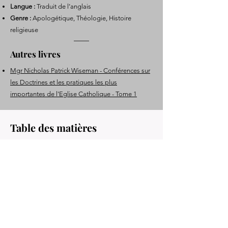
Langue :
Traduit de l’anglais
Genre :
Apologétique, Théologie, Histoire
religieuse
Autres livres
Mgr Nicholas Patrick Wiseman - Conférences sur
les Doctrines et les pratiques les plus
importantes de l'Eglise Catholique - Tome 1
Table des matières
Huitième conférence – De la suprématie du Pape
Neuvième conférence – Résumé des conférences
sur l'Église
Dixième conférence – Sur le sacrement de
pénitence
Onzième conférence – Sur la satisfaction et le
purgatoire