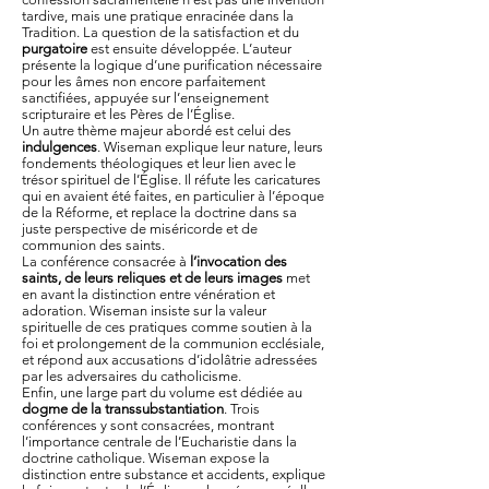
tardive, mais une pratique enracinée dans la
Tradition. La question de la satisfaction et du
purgatoire
est ensuite développée. L’auteur
présente la logique d’une purification nécessaire
pour les âmes non encore parfaitement
sanctifiées, appuyée sur l’enseignement
scripturaire et les Pères de l’Église.
Un autre thème majeur abordé est celui des
indulgences
. Wiseman explique leur nature, leurs
fondements théologiques et leur lien avec le
trésor spirituel de l’Église. Il réfute les caricatures
qui en avaient été faites, en particulier à l’époque
de la Réforme, et replace la doctrine dans sa
juste perspective de miséricorde et de
communion des saints.
La conférence consacrée à
l’invocation des
saints, de leurs reliques et de leurs images
met
en avant la distinction entre vénération et
adoration. Wiseman insiste sur la valeur
spirituelle de ces pratiques comme soutien à la
foi et prolongement de la communion ecclésiale,
et répond aux accusations d’idolâtrie adressées
par les adversaires du catholicisme.
Enfin, une large part du volume est dédiée au
dogme de la transsubstantiation
. Trois
conférences y sont consacrées, montrant
l’importance centrale de l’Eucharistie dans la
doctrine catholique. Wiseman expose la
distinction entre substance et accidents, explique