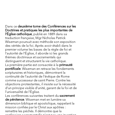
Dans ce
deuxième tome des Conférences sur les
Doctrines et pratiques les plus importantes de
l’Église catholique
, publié en 1889 dans sa
traduction française, Mgr Nicholas Patrick
Wiseman poursuit avec méthode son exposition
des vérités de la foi. Après avoir établi dans le
premier volume les bases de la règle de foi et
l’autorité de l’Église, il aborde ici les grands
thèmes doctrinaux et sacramentels qui
distinguent et structurent la vie catholique.
La première partie est consacrée à la
primauté
pontificale
. Wiseman en retrace les fondements
scripturaires et historiques, démontrant la
continuité de l’autorité de l’évêque de Rome
comme successeur de saint Pierre. Contre les
objections protestantes, il insiste sur la nécessité
d’un principe visible d’unité, garant de la foi et de
l’universalité de l’Église.
Les conférences suivantes traitent du
sacrement
de pénitence
. Wiseman met en lumière sa
dimension biblique et apostolique, rappelant la
mission confiée par le Christ aux apôtres :
remettre les péchés. Il démontre que la
confession sacramentelle n’est pas une invention