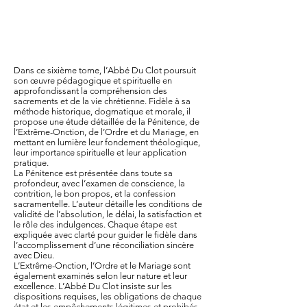
Dans ce sixième tome, l’Abbé Du Clot poursuit
son œuvre pédagogique et spirituelle en
approfondissant la compréhension des
sacrements et de la vie chrétienne. Fidèle à sa
méthode historique, dogmatique et morale, il
propose une étude détaillée de la Pénitence, de
l’Extrême-Onction, de l’Ordre et du Mariage, en
mettant en lumière leur fondement théologique,
leur importance spirituelle et leur application
pratique.
La Pénitence est présentée dans toute sa
profondeur, avec l’examen de conscience, la
contrition, le bon propos, et la confession
sacramentelle. L’auteur détaille les conditions de
validité de l’absolution, le délai, la satisfaction et
le rôle des indulgences. Chaque étape est
expliquée avec clarté pour guider le fidèle dans
l’accomplissement d’une réconciliation sincère
avec Dieu.
L’Extrême-Onction, l’Ordre et le Mariage sont
également examinés selon leur nature et leur
excellence. L’Abbé Du Clot insiste sur les
dispositions requises, les obligations de chaque
état et les empêchements légitimes et prohibés,