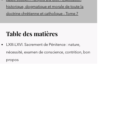
historique, dogmatique et morale de toute la
doctrine chrétienne et catholique - Tome 7
Table des matières
LXIII-LXVI. Sacrement de Pénitence : nature,
nécessité, examen de conscience, contrition, bon
propos
CLXVII-CLXXIV. Confession sacramentelle : choix
du confesseur, qualités, intégrité, confessions
générales, manière de se confesser, absolution
CLXXV-CLXXVII. Satisfaction et indulgences
CLXXVIII-CLXXIX. Sacrement de l’Extrême-
Onction
CLXXX-CLXXXI. Sacrement de l’Ordre et
dispositions requises
CLXXXII-CLXXXVIII. Sacrement de Mariage :
nature, indissolubilité, dignité, obligations et