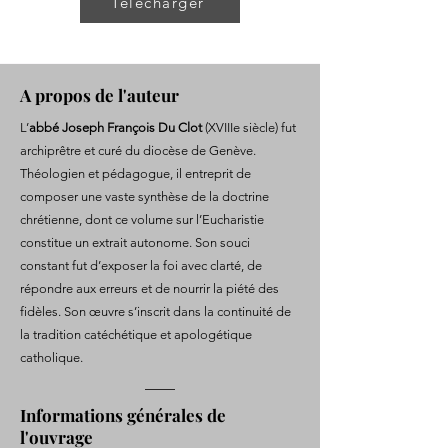
Télécharger
A propos de l'auteur
L’
abbé Joseph François Du Clot
(XVIIIe siècle) fut
archiprêtre et curé du diocèse de Genève.
Théologien et pédagogue, il entreprit de
composer une vaste synthèse de la doctrine
chrétienne, dont ce volume sur l’Eucharistie
constitue un extrait autonome. Son souci
constant fut d’exposer la foi avec clarté, de
répondre aux erreurs et de nourrir la piété des
fidèles. Son œuvre s’inscrit dans la continuité de
la tradition catéchétique et apologétique
catholique.
Informations générales de
l'ouvrage