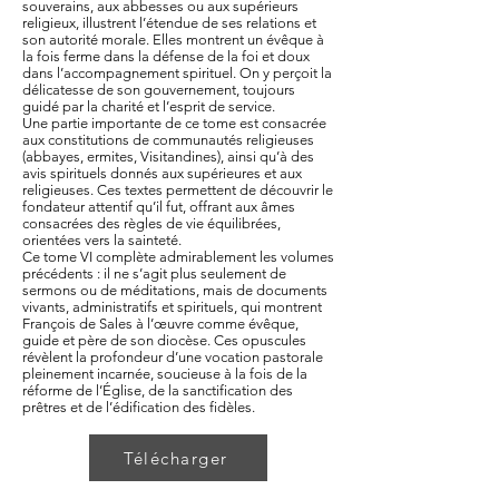
souverains, aux abbesses ou aux supérieurs
religieux, illustrent l’étendue de ses relations et
son autorité morale. Elles montrent un évêque à
la fois ferme dans la défense de la foi et doux
dans l’accompagnement spirituel. On y perçoit la
délicatesse de son gouvernement, toujours
guidé par la charité et l’esprit de service.
Une partie importante de ce tome est consacrée
aux constitutions de communautés religieuses
(abbayes, ermites, Visitandines), ainsi qu’à des
avis spirituels donnés aux supérieures et aux
religieuses. Ces textes permettent de découvrir le
fondateur attentif qu’il fut, offrant aux âmes
consacrées des règles de vie équilibrées,
orientées vers la sainteté.
Ce tome VI complète admirablement les volumes
précédents : il ne s’agit plus seulement de
sermons ou de méditations, mais de documents
vivants, administratifs et spirituels, qui montrent
François de Sales à l’œuvre comme évêque,
guide et père de son diocèse. Ces opuscules
révèlent la profondeur d’une vocation pastorale
pleinement incarnée, soucieuse à la fois de la
réforme de l’Église, de la sanctification des
prêtres et de l’édification des fidèles.
Télécharger