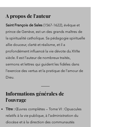
A propos de l'auteur
Saint François de Sales
(1567-1622)
, évêque et
prince de Genève, est un des grands maîtres de
la spiritualité catholique. Sa pédagogie spirituelle
allie douceur, clarté et réalisme, et il a
profondément influencé la vie dévote du XVIIe
siècle. Il est l’auteur de nombreux traités,
sermons et lettres qui guident les fidèles dans
l’exercice des vertus et la pratique de l’amour de
Dieu.
Informations générales de
l'ouvrage
Titre :
Œuvres complètes – Tome VI : Opuscules
relatifs à la vie publique, à l’administration du
diocèse et à la direction des communautés