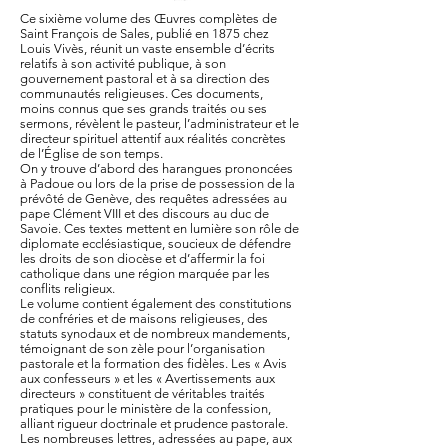
Ce sixième volume des Œuvres complètes de
Saint François de Sales, publié en 1875 chez
Louis Vivès, réunit un vaste ensemble d’écrits
relatifs à son activité publique, à son
gouvernement pastoral et à sa direction des
communautés religieuses. Ces documents,
moins connus que ses grands traités ou ses
sermons, révèlent le pasteur, l’administrateur et le
directeur spirituel attentif aux réalités concrètes
de l’Église de son temps.
On y trouve d’abord des harangues prononcées
à Padoue ou lors de la prise de possession de la
prévôté de Genève, des requêtes adressées au
pape Clément VIII et des discours au duc de
Savoie. Ces textes mettent en lumière son rôle de
diplomate ecclésiastique, soucieux de défendre
les droits de son diocèse et d’affermir la foi
catholique dans une région marquée par les
conflits religieux.
Le volume contient également des constitutions
de confréries et de maisons religieuses, des
statuts synodaux et de nombreux mandements,
témoignant de son zèle pour l’organisation
pastorale et la formation des fidèles. Les « Avis
aux confesseurs » et les « Avertissements aux
directeurs » constituent de véritables traités
pratiques pour le ministère de la confession,
alliant rigueur doctrinale et prudence pastorale.
Les nombreuses lettres, adressées au pape, aux