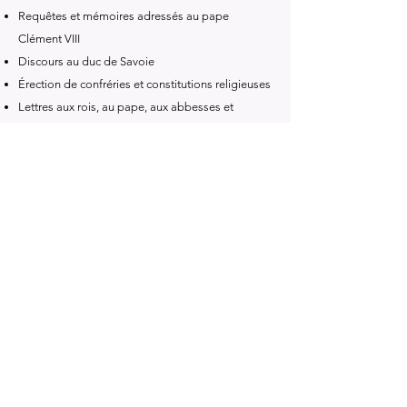
Requêtes et mémoires adressés au pape
Clément VIII
Discours au duc de Savoie
Érection de confréries et constitutions religieuses
Lettres aux rois, au pape, aux abbesses et
supérieurs religieux
Règlements et mandements épiscopaux
Statuts synodaux (1603, 1605, 1608…)
Avis aux confesseurs et aux directeurs
Manière de faire le catéchisme
Mémoires pour la réforme des religieux
Constitutions de l’académie florimontaine
Constitutions des ermites de Voiron
Constitutions de l’abbaye de Six
Avis spirituels aux Visitandines (Grenoble,
Orléans, Paris)
Règle pour la sainte communion
Postscriptum inédit de la lettre à M. de Bérulle