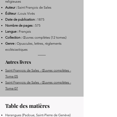
religieuses
Auteur :
Saint François de Sales
Éditeur :
Louis Vivès
Date de publication :
1875
Nombre de pages :
575
Langue :
Français
Collection :
Œuvres complètes (12 tomes)
Genre :
Opuscules, lettres, règlements
ecclésiastiques
Autres livres
Saint François de Sales - Œuvres complètes -
Tome 05
Saint François de Sales - Œuvres complètes -
Tome 07
Table des matières
Harangues (Padoue, Saint-Pierre de Genève)