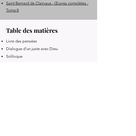
Saint Bernard de Clairvaux - Œuvres complètes -
Tome 8
Table des matières
Livre des pensées
Dialogue d’un juste avec Dieu
Soliloque
Le miroir des moines
Sermons inédits
Courts traités ascétiques
Méditations personnelles
Chants de prière
Textes anonymes du cercle spirituel de saint
Bernard
Livre précédent