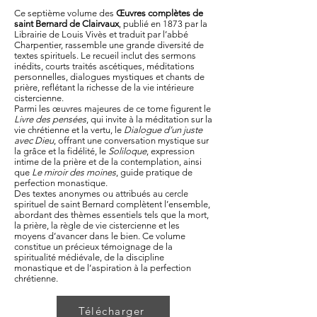
Ce septième volume des
Œuvres complètes de
saint Bernard de Clairvaux
, publié en 1873 par la
Librairie de Louis Vivès et traduit par l’abbé
Charpentier, rassemble une grande diversité de
textes spirituels. Le recueil inclut des sermons
inédits, courts traités ascétiques, méditations
personnelles, dialogues mystiques et chants de
prière, reflétant la richesse de la vie intérieure
cistercienne.
Parmi les œuvres majeures de ce tome figurent le
Livre des pensées
, qui invite à la méditation sur la
vie chrétienne et la vertu, le
Dialogue d’un juste
avec Dieu
, offrant une conversation mystique sur
la grâce et la fidélité, le
Soliloque
, expression
intime de la prière et de la contemplation, ainsi
que
Le miroir des moines
, guide pratique de
perfection monastique.
Des textes anonymes ou attribués au cercle
spirituel de saint Bernard complètent l’ensemble,
abordant des thèmes essentiels tels que la mort,
la prière, la règle de vie cistercienne et les
moyens d’avancer dans le bien. Ce volume
constitue un précieux témoignage de la
spiritualité médiévale, de la discipline
monastique et de l’aspiration à la perfection
chrétienne.
Télécharger