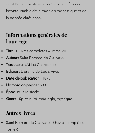
saint Bernard reste aujourd’hui une référence
incontournable de la tradition monastique et de
la pensée chrétienne.
Informations générales de
l'ouvrage
Titre :
Œuvres complètes – Tome VII
Auteur :
Saint Bernard de Clairvaux
Traducteur :
Abbé Charpentier
Éditeur :
Librairie de Louis Vivès
Date de publication :
1873
Nombre de pages :
583
Époque :
XIIe siècle
Genre :
Spiritualité, théologie, mystique
Autres livres
Saint Bernard de Clairvaux - Œuvres complètes -
Tome 6