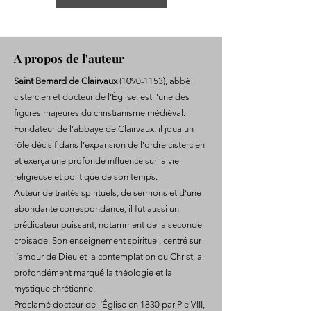
A propos de l'auteur
Saint Bernard de Clairvaux
(1090-1153)
, abbé
cistercien et docteur de l’Église, est l’une des
figures majeures du christianisme médiéval.
Fondateur de l’abbaye de Clairvaux, il joua un
rôle décisif dans l’expansion de l’ordre cistercien
et exerça une profonde influence sur la vie
religieuse et politique de son temps.
Auteur de traités spirituels, de sermons et d’une
abondante correspondance, il fut aussi un
prédicateur puissant, notamment de la seconde
croisade. Son enseignement spirituel, centré sur
l’amour de Dieu et la contemplation du Christ, a
profondément marqué la théologie et la
mystique chrétienne.
Proclamé docteur de l’Église en 1830 par Pie VIII,