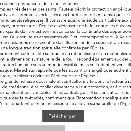
ne donnée permanente de la foi chrétienne.
ples tirés des vies des saints, l’auteur décrit la protection angélique
rtyrs des premiers siècles, les anachorètes du désert, ainsi que sur l
munautés religieuses. Il consacre aussi une étude particulière aux 
ange, protecteur de l’Église et défenseur de la foi contre les puissan
marquants du livre est son insistance sur la continuité des apparitio
, jusqu’aux serviteurs et servantes de Dieu contemporains du XIXe si
anifestations ne relèvent ni de l’illusion, ni de la superstition, mais
 une longue tradition spirituelle confirmée par l’Église.
ermement cette réalité spirituelle au rationalisme et au matérialis
sent la dimension surnaturelle de la foi. Il répond également aux déri
piration humaine vers un monde invisible mais en l’orientant vers l’il
niaque. Maréchaux rappelle que les apparitions angéliques authenti
inteté, la mission divine et l’édification de l’Église.
 grande richesse doctrinale et spirituelle, invite donc le lecteur à r
 vie chrétienne, à se confier davantage à leur protection, et à disce
s manifestations véritables et les contrefaçons. Il se conclut par une
dique des faits étudiés, confirmant que l’intervention angélique est
elle appartient de manière essentielle à la vie surnaturelle de l’Égli
Télécharger