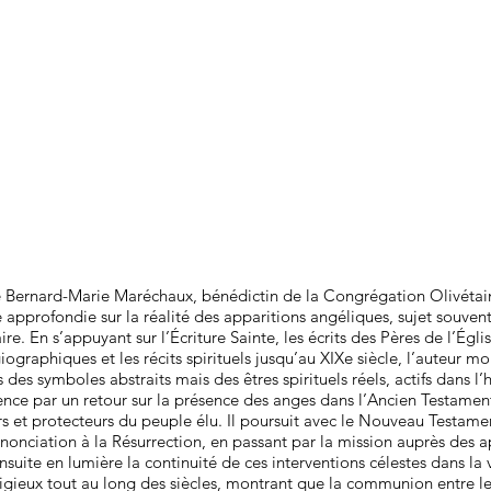
 Bernard-Marie Maréchaux, bénédictin de la Congrégation Olivétai
e approfondie sur la réalité des apparitions angéliques, sujet souv
ire. En s’appuyant sur l’Écriture Sainte, les écrits des Pères de l’Églis
graphiques et les récits spirituels jusqu’au XIXe siècle, l’auteur mo
des symboles abstraits mais des êtres spirituels réels, actifs dans l’h
e par un retour sur la présence des anges dans l’Ancien Testament,
t protecteurs du peuple élu. Il poursuit avec le Nouveau Testament
nonciation à la Résurrection, en passant par la mission auprès des a
uite en lumière la continuité de ces interventions célestes dans la v
ligieux tout au long des siècles, montrant que la communion entre l