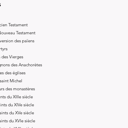
s
ncien Testament
 Nouveau Testament
nversion des païens
tyrs
 des Vierges
gnons des Anachorètes
es des églises
saint Michel
urs des monastères
nts du XIIIe siècle
ints du XIVe siècle
aints du XVe siècle
aints du XVIe siècle