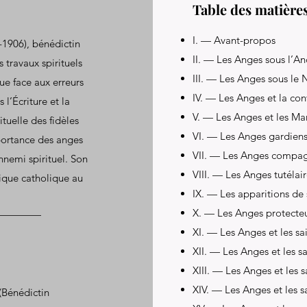
Table des matière
I. — Avant-propos
-1906), bénédictin
II. — Les Anges sous l’A
s travaux spirituels
III. — Les Anges sous le
ue face aux erreurs
IV. — Les Anges et la co
l’Écriture et la
V. — Les Anges et les Mar
rituelle des fidèles
VI. — Les Anges gardiens
mportance des anges
VII. — Les Anges compa
ennemi spirituel. Son
VIII. — Les Anges tutélair
ique catholique au
IX. — Les apparitions de 
X. — Les Anges protecte
XI. — Les Anges et les sai
XII. — Les Anges et les sa
XIII. — Les Anges et les s
XIV. — Les Anges et les s
(Bénédictin