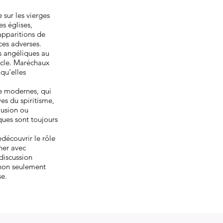
 sur les vierges
es églises,
apparitions de
ces adverses.
ns angéliques au
ècle. Maréchaux
 qu’elles
me modernes, qui
ves du spiritisme,
lusion ou
ques sont toujours
edécouvrir le rôle
rner avec
 discussion
 non seulement
se.