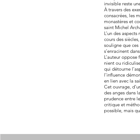
invisible reste u
À travers des exem
consacrées, les ma
monastères et com
saint Michel Arch
L’un des aspects 
cours des siècles
souligne que ces m
s’enracinent dans
L’auteur oppose f
nient ou ridiculi
qui détourne l’as
l’influence démo
en lien avec la sa
Cet ouvrage, d’une
des anges dans la
prudence entre le
critique et métho
possible, mais qu’