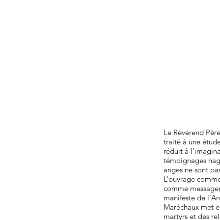
Le Révérend Père
traité à une étud
réduit à l’imagina
témoignages hagio
anges ne sont pas 
L’ouvrage commenc
comme messagers e
manifeste de l’An
Maréchaux met ens
martyrs et des re