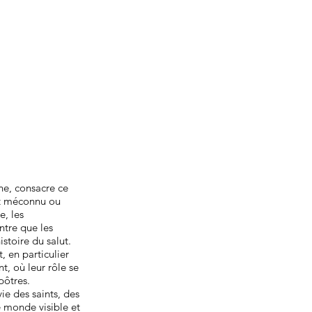
ne, consacre ce
ent méconnu ou
e, les
ntre que les
istoire du salut.
 en particulier
, où leur rôle se
pôtres.
ie des saints, des
e monde visible et