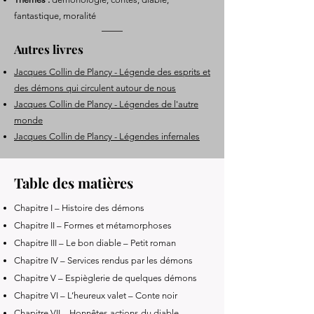
fantastique, moralité
Autres livres
Jacques Collin de Plancy - Légende des esprits et
des démons qui circulent autour de nous
Jacques Collin de Plancy - Légendes de l'autre
monde
Jacques Collin de Plancy - Légendes infernales
Table des matières
Chapitre I – Histoire des démons
Chapitre II – Formes et métamorphoses
Chapitre III – Le bon diable – Petit roman
Chapitre IV – Services rendus par les démons
Chapitre V – Espièglerie de quelques démons
Chapitre VI – L’heureux valet – Conte noir
Chapitre VII – Honnêtes actions du diable