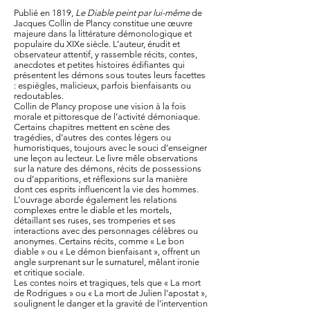
Publié en 1819,
Le Diable peint par lui-même
de
Jacques Collin de Plancy constitue une œuvre
majeure dans la littérature démonologique et
populaire du XIXe siècle. L’auteur, érudit et
observateur attentif, y rassemble récits, contes,
anecdotes et petites histoires édifiantes qui
présentent les démons sous toutes leurs facettes
: espiègles, malicieux, parfois bienfaisants ou
redoutables.
Collin de Plancy propose une vision à la fois
morale et pittoresque de l’activité démoniaque.
Certains chapitres mettent en scène des
tragédies, d’autres des contes légers ou
humoristiques, toujours avec le souci d’enseigner
une leçon au lecteur. Le livre mêle observations
sur la nature des démons, récits de possessions
ou d’apparitions, et réflexions sur la manière
dont ces esprits influencent la vie des hommes.
L’ouvrage aborde également les relations
complexes entre le diable et les mortels,
détaillant ses ruses, ses tromperies et ses
interactions avec des personnages célèbres ou
anonymes. Certains récits, comme « Le bon
diable » ou « Le démon bienfaisant », offrent un
angle surprenant sur le surnaturel, mêlant ironie
et critique sociale.
Les contes noirs et tragiques, tels que « La mort
de Rodrigues » ou « La mort de Julien l’apostat »,
soulignent le danger et la gravité de l’intervention