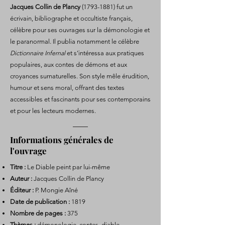
Jacques Collin de Plancy
(1793-1881)
fut un
écrivain, bibliographe et occultiste français,
célèbre pour ses ouvrages sur la démonologie et
le paranormal. Il publia notamment le célèbre
Dictionnaire Infernal
et s’intéressa aux pratiques
populaires, aux contes de démons et aux
croyances surnaturelles. Son style mêle érudition,
humour et sens moral, offrant des textes
accessibles et fascinants pour ses contemporains
et pour les lecteurs modernes.
Informations générales de
l'ouvrage
Titre :
Le Diable peint par lui-même
Auteur :
Jacques Collin de Plancy
Éditeur :
P. Mongie Aîné
Date de publication :
1819
Nombre de pages :
375
Thèmes :
démonologie, contes, diable,