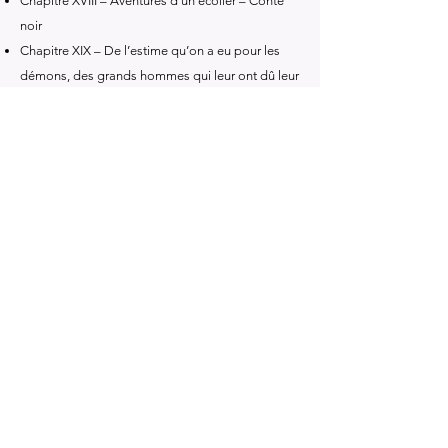
Chapitre XVIII – Aventures d’un écolier – Conte
noir
Chapitre XIX – De l’estime qu’on a eu pour les
démons, des grands hommes qui leur ont dû leur
mérite
Chapitre XX – Des amours des démons avec les
mortels
Chapitre XXI – Le Diable pris par le nez – Conte
bleu
Chapitre XXII – Des démons qui ont cité dans
l’Écriture-Sainte
Chapitre XXIII – Le magicien amoureux – Conte
noir
Chapitre XXIV – Contre ceux qui ne veulent pas
croire aux diables – Histoires édifiantes
Chapitre XXV – Contre ceux qui voient le Diable
partout
Chapitre XXVI – La fausse princesse –