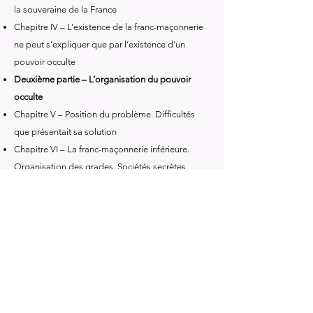
la souveraine de la France
Chapitre IV – L’existence de la franc-maçonnerie
ne peut s’expliquer que par l’existence d’un
pouvoir occulte
Deuxième partie – L’organisation du pouvoir
occulte
Chapitre V – Position du problème. Difficultés
que présentait sa solution
Chapitre VI – La franc-maçonnerie inférieure.
Organisation des grades. Sociétés secrètes
superposées. Sujétion des apprentis
Chapitre VII – La franc-maçonnerie des hauts
grades. Son rôle
Chapitre VIII – Nécessité d’une franc-maçonnerie
internationale et invisible
Troisième partie – Caractère de l’œuvre de
destruction accomplie en France
Chapitre IX – La Révolution a été faite par le