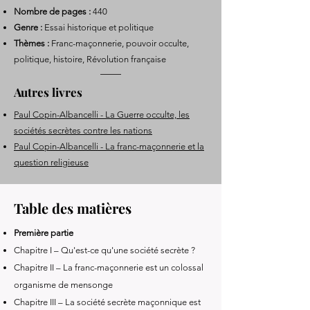
Nombre de pages :
440
Genre :
Essai historique et politique
Thèmes :
Franc-maçonnerie, pouvoir occulte,
politique, histoire, Révolution française
Autres livres
Paul Copin-Albancelli - La Guerre occulte, les
sociétés secrètes contre les nations
Paul Copin-Albancelli - La franc-maçonnerie et la
question religieuse
Table des matières
Première partie
Chapitre I – Qu'est-ce qu'une société secrète ?
Chapitre II – La franc-maçonnerie est un colossal
organisme de mensonge
Chapitre III – La société secrète maçonnique est