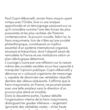
Paul Copin-Albancelli, ancien franc-maçon ayant
rompu avec l’Ordre, livre ici une analyse
approfondie et un témoignage saisissant sur ce
qu’il considère comme l’une des forces les plus
puissantes et les plus cachées de l’histoire
contemporaine : le pouvoir occulte. Selon lui, la
franc-maçonnerie, loin de n’être qu’une société
philanthropique, constituerait un maillon
essentiel d’un système international organisé,
structuré et hiérarchisé, dont l’objectif serait de
remodeler la France et ses institutions selon un
plan idéologique déterminé.
L’ouvrage s’ouvre par une réflexion sur la nature
même des sociétés secrètes et sur leur capacité à
manipuler l’opinion publique. Copin-Albancelli y
dénonce un « colossal organisme de mensonge
», capable de dissimuler ses véritables objectifs
derrière des idéaux séduisants. Il affirme que la
franc-maçonnerie, en France, ne pourrait exister
avec une telle ampleur sans la direction d’un
pouvoir plus élevé et invisible.
Dans la deuxième partie, l’auteur détaille
l’organisation interne de la franc-maçonnerie,
distinguant les grades inférieurs – largement
ignorants des véritables visées – et les hauts