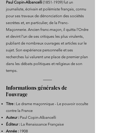
Paul Copin-Albancelli
(1851-1939)
fut un
journaliste, écrivain et polémiste français, connu
pour ses travaux de dénonciation des sociétés
secrètes et, en particulier, de la Franc-
Maçonnerie. Ancien franc-maçon, il quitta l’Ordre
et devint l’un de ses critiques les plus virulents,
publiant de nombreux ouvrages et articles sur le
sujet. Son expérience personnelle et ses
recherches lui valurent une place de premier plan
dans les débats politiques et religieux de son
temps.
Informations générales de
l'ouvrage
Titre :
Le drame maçonnique - Le pouvoir occulte
contre la France
Auteur :
Paul Copin-Albancelli
Éditeur :
La Renaissance Française
Année :
1908