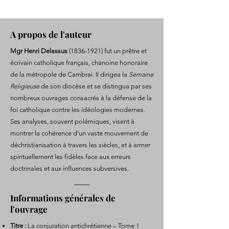
A propos de l'auteur
Mgr Henri Delassus
(1836-1921)
fut un prêtre et
écrivain catholique français, chanoine honoraire
de la métropole de Cambrai. Il dirigea la
Semaine
Religieuse
de son diocèse et se distingua par ses
nombreux ouvrages consacrés à la défense de la
foi catholique contre les idéologies modernes.
Ses analyses, souvent polémiques, visent à
montrer la cohérence d’un vaste mouvement de
déchristianisation à travers les siècles, et à armer
spirituellement les fidèles face aux erreurs
doctrinales et aux influences subversives.
Informations générales de
l'ouvrage
Titre :
La conjuration antichrétienne – Tome 1