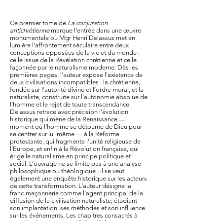
Ce premier tome de
La conjuration
antichrétienne
marque l’entrée dans une œuvre
monumentale où Mgr Henri Delassus met en
lumière l’affrontement séculaire entre deux
conceptions opposées de la vie et du monde :
celle issue de la Révélation chrétienne et celle
façonnée par le naturalisme moderne. Dès les
premières pages, l’auteur expose l’existence de
deux civilisations incompatibles : la chrétienne,
fondée sur l’autorité divine et l’ordre moral, et la
naturaliste, construite sur l’autonomie absolue de
l’homme et le rejet de toute transcendance.
Delassus retrace avec précision l’évolution
historique qui mène de la Renaissance —
moment où l’homme se détourne de Dieu pour
se centrer sur lui-même — à la Réforme
protestante, qui fragmente l’unité religieuse de
l’Europe, et enfin à la Révolution française, qui
érige le naturalisme en principe politique et
social. L’ouvrage ne se limite pas à une analyse
philosophique ou théologique ; il se veut
également une enquête historique sur les acteurs
de cette transformation. L’auteur désigne la
franc-maçonnerie comme l’agent principal de la
diffusion de la civilisation naturaliste, étudiant
son implantation, ses méthodes et son influence
sur les événements. Les chapitres consacrés à