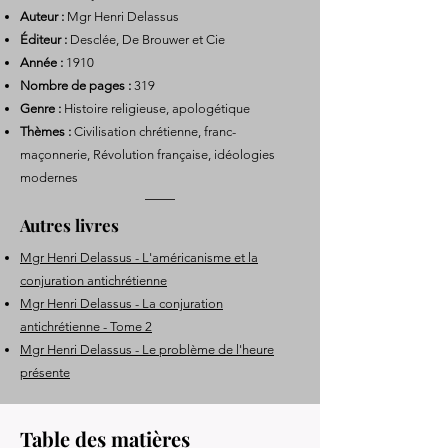
Auteur :
Mgr Henri Delassus
Éditeur :
Desclée, De Brouwer et Cie
Année :
1910
Nombre de pages :
319
Genre :
Histoire religieuse, apologétique
Thèmes :
Civilisation chrétienne, franc-
maçonnerie, Révolution française, idéologies
modernes
Autres livres
Mgr Henri Delassus - L'américanisme et la
conjuration antichrétienne
Mgr Henri Delassus - La conjuration
antichrétienne - Tome 2
Mgr Henri Delassus - Le problème de l'heure
présente
Table des matières