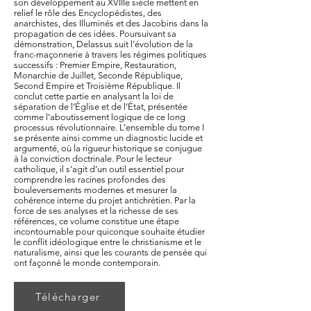
son développement au XVIIIe siècle mettent en
relief le rôle des Encyclopédistes, des
anarchistes, des Illuminés et des Jacobins dans la
propagation de ces idées. Poursuivant sa
démonstration, Delassus suit l’évolution de la
franc-maçonnerie à travers les régimes politiques
successifs : Premier Empire, Restauration,
Monarchie de Juillet, Seconde République,
Second Empire et Troisième République. Il
conclut cette partie en analysant la loi de
séparation de l’Église et de l’État, présentée
comme l’aboutissement logique de ce long
processus révolutionnaire. L’ensemble du tome I
se présente ainsi comme un diagnostic lucide et
argumenté, où la rigueur historique se conjugue
à la conviction doctrinale. Pour le lecteur
catholique, il s’agit d’un outil essentiel pour
comprendre les racines profondes des
bouleversements modernes et mesurer la
cohérence interne du projet antichrétien. Par la
force de ses analyses et la richesse de ses
références, ce volume constitue une étape
incontournable pour quiconque souhaite étudier
le conflit idéologique entre le christianisme et le
naturalisme, ainsi que les courants de pensée qui
ont façonné le monde contemporain.
Télécharger