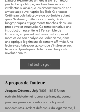
L’auteur explore ses années d’exil, son retour
prudent en politique, ses liens familiaux et
intellectuels, ainsi que les circonstances de son
arrivée au pouvoir après les Trois Glorieuses.
Crétineau-Joly fait œuvre de polémiste autant
que d’historien, mêlant documents, récits
biographiques et jugements tranchés dans une
prose vive et structurée. Ce tome constitue une
introduction essentielle à l’ensemble de
l’ouvrage, en posant les bases historiques et
morales de son analyse de l’orléanisme, dans
une optique légitimiste clairement affirmée. Une
lecture capitale pour quiconque s’intéresse aux
tensions dynastiques de la monarchie post-
révolutionnaire.
Télécharger
A propos de l'auteur
Jacques Crétineau-Joly
(1803–1875) fut un
écrivain, historien et journaliste français, connu
pour ses prises de position catholiques et
monarchistes. Ardent défenseur du légitimisme, il