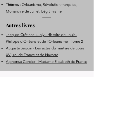
Thèmes
: Orléanisme, Révolution française,
Monarchie de Juillet, Légitimisme
Autres livres
Jacques Crétineau-Joly - Histoire de Louis-
Philippe d'Orléans et de l'Orléanisme - Tome 2
Auguste Séguin - Les actes du martyre de Louis
XVI, roi de France et de Navarre
Alphonse Cordier - Madame Elisabeth de France
Table des matières
Avant-propos de l’auteur
Chapitre I – Les d'Orléans
Chapitre II – Le citoyen Égalité
Chapitre III – Le citoyen Égalité fils
Chapitre IV – Louis-Philippe, duc d’Orléans (de
1814 à 1850)