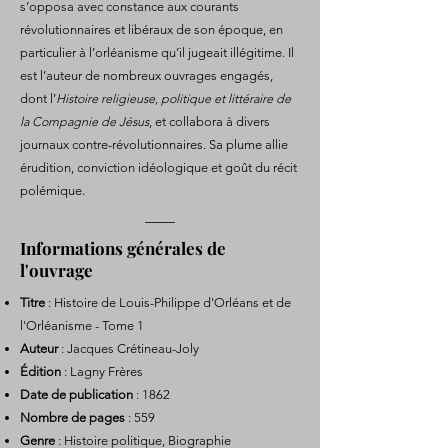
s’opposa avec constance aux courants
révolutionnaires et libéraux de son époque, en
particulier à l’orléanisme qu’il jugeait illégitime. Il
est l’auteur de nombreux ouvrages engagés,
dont l’
Histoire religieuse, politique et littéraire de
la Compagnie de Jésus
, et collabora à divers
journaux contre-révolutionnaires. Sa plume allie
érudition, conviction idéologique et goût du récit
polémique.
Informations générales de
l'ouvrage
Titre
: Histoire de Louis-Philippe d'Orléans et de
l'Orléanisme - Tome 1
Auteur
: Jacques Crétineau-Joly
Édition
: Lagny Frères
Date de publication
: 1862
Nombre de pages
: 559
Genre
: Histoire politique, Biographie