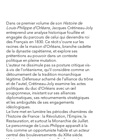
Dans ce premier volume de son
Histoire de
Louis-Philippe d'Orléans
, Jacques Crétineau-Joly
entreprend une analyse historique fouillée et
engagée du parcours de celui qui deviendra roi
des Français en 1830. Ce récit s’ouvre sur les
racines de la maison d’Orléans, branche cadette
de la dynastie capétienne, et explore ses
prétentions au pouvoir dans un contexte
politique en pleine mutation.
L’auteur ne dissimule pas sa posture critique vis-
à-vis de l’orléanisme, qu’il considère comme un
détournement de la tradition monarchique
légitime. Défenseur acharné de l’alliance du trône
et de l’autel, Crétineau-Joly examine les actes
politiques du duc d’Orléans avec un œil
soupçonneux, insistant sur ses alliances
diplomatiques, ses retournements stratégiques
et les ambiguïtés de ses engagements
idéologiques.
Le livre met en lumière les périodes charnières de
l’histoire de France : la Révolution, l’Empire, la
Restauration, et surtout la Monarchie de Juillet.
Le personnage de Louis-Philippe apparaît à la
fois comme un opportuniste habile et un acteur
central des bouleversements du XIXe siècle.