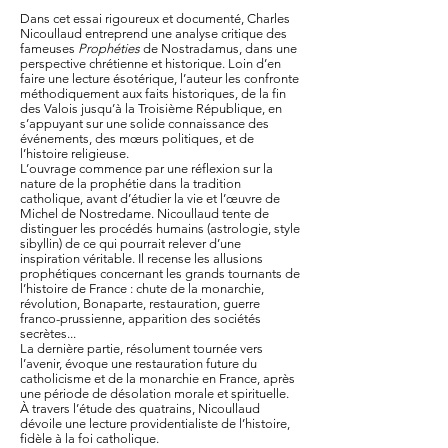
Dans cet essai rigoureux et documenté, Charles
Nicoullaud entreprend une analyse critique des
fameuses
Prophéties
de Nostradamus, dans une
perspective chrétienne et historique. Loin d’en
faire une lecture ésotérique, l’auteur les confronte
méthodiquement aux faits historiques, de la fin
des Valois jusqu’à la Troisième République, en
s’appuyant sur une solide connaissance des
événements, des mœurs politiques, et de
l’histoire religieuse.
L’ouvrage commence par une réflexion sur la
nature de la prophétie dans la tradition
catholique, avant d’étudier la vie et l’œuvre de
Michel de Nostredame. Nicoullaud tente de
distinguer les procédés humains (astrologie, style
sibyllin) de ce qui pourrait relever d’une
inspiration véritable. Il recense les allusions
prophétiques concernant les grands tournants de
l’histoire de France : chute de la monarchie,
révolution, Bonaparte, restauration, guerre
franco-prussienne, apparition des sociétés
secrètes...
La dernière partie, résolument tournée vers
l’avenir, évoque une restauration future du
catholicisme et de la monarchie en France, après
une période de désolation morale et spirituelle.
À travers l’étude des quatrains, Nicoullaud
dévoile une lecture providentialiste de l’histoire,
fidèle à la foi catholique.