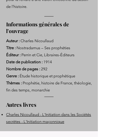
de l’histoire.
Informations générales de
l'ouvrage
Auteur :
Charles Nicoullaud
Titre :
Nostradamus – Ses prophéties
Éditeur :
Perrin et Cie, Libraires-Éditeurs
Date de publication :
1914
Nombre de pages :
292
Genre :
Étude historique et prophétique
Thèmes :
Prophétie, histoire de France, théologie,
fin des temps, monarchie
Autres livres
Charles Nicoullaud - L'Initiation dans les Sociétés
secrètes - L'Initiation maçonnique