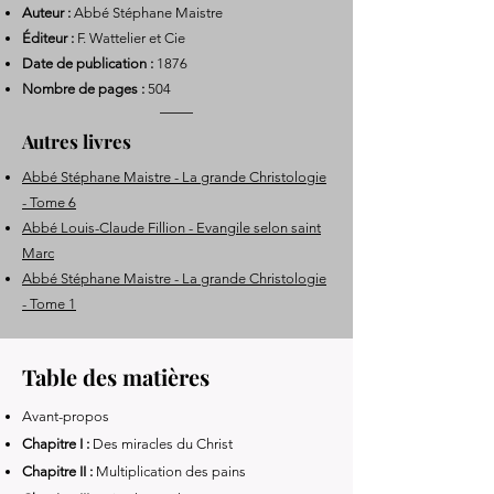
Auteur :
Abbé Stéphane Maistre
Éditeur :
F. Wattelier et Cie
Date de publication :
1876
Nombre de pages :
504
Autres livres
Abbé Stéphane Maistre - La grande Christologie
- Tome 6
Abbé Louis-Claude Fillion - Evangile selon saint
Marc
Abbé Stéphane Maistre - La grande Christologie
- Tome 1
Table des matières
Avant-propos
Chapitre I :
Des miracles du Christ
Chapitre II :
Multiplication des pains