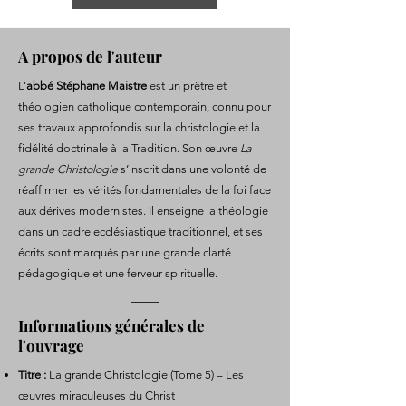
A propos de l'auteur
L’
abbé Stéphane Maistre
est un prêtre et
théologien catholique contemporain, connu pour
ses travaux approfondis sur la christologie et la
fidélité doctrinale à la Tradition. Son œuvre
La
grande Christologie
s’inscrit dans une volonté de
réaffirmer les vérités fondamentales de la foi face
aux dérives modernistes. Il enseigne la théologie
dans un cadre ecclésiastique traditionnel, et ses
écrits sont marqués par une grande clarté
pédagogique et une ferveur spirituelle.
Informations générales de
l'ouvrage
Titre :
La grande Christologie (Tome 5) – Les
œuvres miraculeuses du Christ