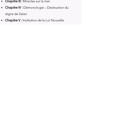
Chapitre III :
Miracles sur la mer
Chapitre IV :
Démonologie – Destruction du
règne de Satan
Chapitre V :
Institution de la Loi Nouvelle
Chapitre VI :
Les sacrements – Baptême et
Eucharistie
Chapitre VII :
Institution du sacerdoce et du
sacrifice du Christ
Chapitre VIII :
Pénitence et Onction des infirmes
Conclusion générale
Livre précédent
Livre suivant