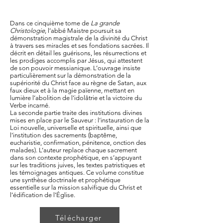
Dans ce cinquième tome de
La grande
Christologie
, l’abbé Maistre poursuit sa
démonstration magistrale de la divinité du Christ
à travers ses miracles et ses fondations sacrées. Il
décrit en détail les guérisons, les résurrections et
les prodiges accomplis par Jésus, qui attestent
de son pouvoir messianique. L’ouvrage insiste
particulièrement sur la démonstration de la
supériorité du Christ face au règne de Satan, aux
faux dieux et à la magie païenne, mettant en
lumière l’abolition de l’idolâtrie et la victoire du
Verbe incarné.
La seconde partie traite des institutions divines
mises en place par le Sauveur : l’instauration de la
Loi nouvelle, universelle et spirituelle, ainsi que
l’institution des sacrements (baptême,
eucharistie, confirmation, pénitence, onction des
malades). L’auteur replace chaque sacrement
dans son contexte prophétique, en s’appuyant
sur les traditions juives, les textes patristiques et
les témoignages antiques. Ce volume constitue
une synthèse doctrinale et prophétique
essentielle sur la mission salvifique du Christ et
l’édification de l’Église.
Télécharger