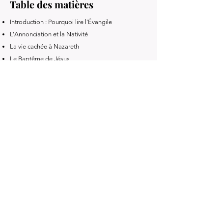
Table des matières
Introduction : Pourquoi lire l’Évangile
L’Annonciation et la Nativité
La vie cachée à Nazareth
Le Baptême de Jésus
Les premiers disciples
Les paraboles et les miracles
La Semaine Sainte
La Résurrection
L’Ascension et les promesses du Seigneur
L’amour de Jésus et la prière
Livre précédent
Livre suivant