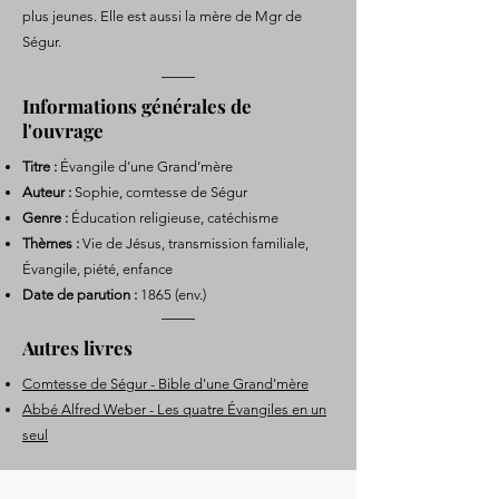
plus jeunes. Elle est aussi la mère de Mgr de
Ségur.
Informations générales de
l'ouvrage
Titre :
Évangile d’une Grand’mère
Auteur :
Sophie, comtesse de Ségur
Genre :
Éducation religieuse, catéchisme
Thèmes :
Vie de Jésus, transmission familiale,
Évangile, piété, enfance
Date de parution :
1865 (env.)
Autres livres
Comtesse de Ségur - Bible d'une Grand'mère
Abbé Alfred Weber - Les quatre Évangiles en un
seul