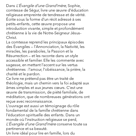
Dans
L’Évangile d’une Grand’mère
, Sophie,
comtesse de Ségur, livre une œuvre d’éducation
religieuse empreinte de tendresse et de vérité.
Écrite sous la forme d’un récit adressé à ses
petits-enfants, cette œuvre propose une
introduction vivante, simple et profondément
chrétienne à la vie de Notre-Seigneur Jésus-
Christ.
La comtesse reprend les principaux épisodes
des Évangiles – l’Annonciation, la Nativité, les
miracles, les paraboles, la Passion et la
Résurrection – et les raconte dans un style
accessible et familier. Elle les commente avec
sagesse, en mettant l’accent sur les vertus
chrétiennes : l’amour, l’obéissance, la prière, la
charité et le pardon.
Ce livre ne prétend pas être un traité de
théologie, mais un chemin vers la foi adapté aux
âmes simples et aux jeunes cœurs. C’est une
œuvre de transmission, de piété familiale, de
méditation, que de nombreuses générations ont
reçue avec reconnaissance.
L’ouvrage est aussi un témoignage du rôle
fondamental de la famille chrétienne dans
l’éducation spirituelle des enfants. Dans un
monde où l’instruction religieuse se perd,
L’Évangile d’une Grand’mère
conserve toute sa
pertinence et sa beauté.
Un livre idéal pour lire en famille, lors du