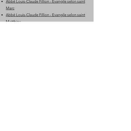
Abbé Louis-Claude Fillion - Evangile selon saint
Marc
Abbé Louis-Claude Fillion - Evangile selon saint
Matthieu
Abbé Louis-Claude Fillion - Les Saint Evangiles
Table des matières
Livre précédent
Livre suivant
Je vous sollicite pour m’aider à payer une