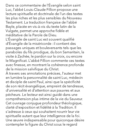
Dans ce commentaire de l’Évangile selon saint
Luc, l’abbé Louis-Claude Fillion propose une
lecture spirituelle et doctrinale de l’un des textes
les plus riches et les plus sensibles du Nouveau
Testament. La traduction française de l’abbé
Bayle, placée en vis-à-vis du texte latin de la
Vulgate, permet une approche fidèle et
méditative de la Parole de Dieu.
L’Évangile de saint Luc est souvent qualifié
d’Évangile de la miséricorde : il contient des
passages uniques et bouleversants tels que les
paraboles du fils prodigue, du bon Samaritain, la
visite à Zachée, le pardon sur la croix, ou encore
le Magnificat. L’abbé Fillion commente ces textes
avec finesse, en montrant la cohérence profonde
de la mission salvifique du Christ.
À travers ses annotations précises, l’auteur met
en lumière la personnalité de saint Luc, médecin
et disciple de saint Paul, ainsi que la spécificité
de son récit évangélique, empreint de tendresse,
d’universalité et d’attention aux pauvres et aux
pécheurs. Le lecteur est ainsi guidé dans une
compréhension plus intime de la vie du Sauveur.
Cet ouvrage conjugue profondeur théologique,
clarté d’exposition et fidélité à la Tradition. Il
s’adresse à ceux qui souhaitent nourrir leur vie
spirituelle autant que leur intelligence de la foi.
Une œuvre indispensable pour quiconque désire
contempler la figure du Christ sous le regard