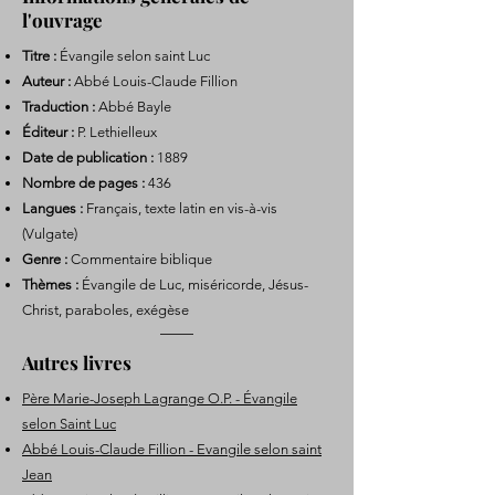
l'ouvrage
Titre :
Évangile selon saint Luc
Auteur :
Abbé Louis-Claude Fillion
Traduction :
Abbé Bayle
Éditeur :
P. Lethielleux
Date de publication :
1889
Nombre de pages :
436
Langues :
Français, texte latin en vis-à-vis
(Vulgate)
Genre :
Commentaire biblique
Thèmes :
Évangile de Luc, miséricorde, Jésus-
Christ, paraboles, exégèse
Autres livres
Père Marie-Joseph Lagrange O.P. - Évangile
selon Saint Luc
Abbé Louis-Claude Fillion - Evangile selon saint
Jean